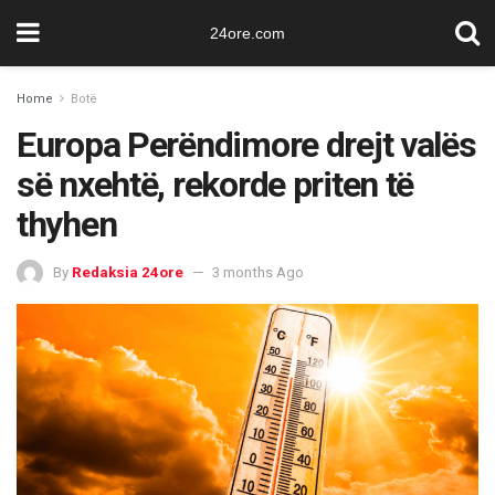
24ore.com
Home
Botë
Europa Perëndimore drejt valës
së nxehtë, rekorde priten të
thyhen
By
Redaksia 24ore
3 months Ago