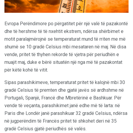
Evropa Perëndimore po përgatitet për një valë të pazakontë
dhe të hershme të të nxehtit ekstrem, ndërsa shërbimet e
motit paralajmërojnë se temperaturat mund të rriten me më
shumë se 10 gradë Celsius mbi mesataren në maj. Në disa
vende, pritet të thyhen rekorde të vjetra për periudhën e
muajit maj, duke e bërë situatën një nga më të pazakontat
për këtë kohë të vitit.
Sipas parashikimeve, temperaturat pritet të kalojnë mbi 30
gradë Celsius të premten dhe gjatë javës së ardhshme në
Portugali, Spanjë, Francë dhe Mbretërinë e Bashkuar. Për
vende të veçanta, parashikimet janë edhe më të larta: në
Paris dhe Londër janë parashikuar 32 gradë Celsius, ndërsa
në jugperëndim të Francës pritet të shkohet deri në 35
gradë Celsius gjatë periudhës së valës.