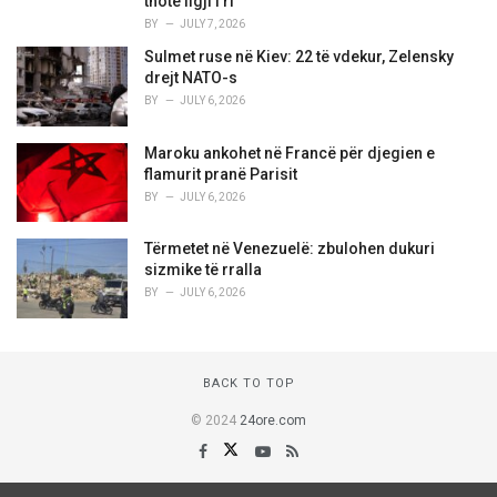
thotë ligji i ri
BY
JULY 7, 2026
Sulmet ruse në Kiev: 22 të vdekur, Zelensky
drejt NATO-s
BY
JULY 6, 2026
Maroku ankohet në Francë për djegien e
flamurit pranë Parisit
BY
JULY 6, 2026
Tërmetet në Venezuelë: zbulohen dukuri
sizmike të rralla
BY
JULY 6, 2026
BACK TO TOP
© 2024
24ore.com