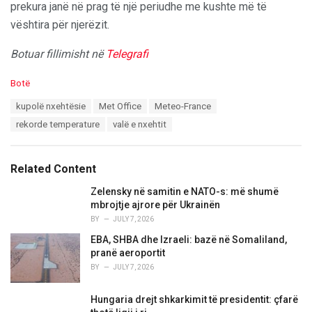
prekura janë në prag të një periudhe me kushte më të
vështira për njerëzit.
Botuar fillimisht në
Telegrafi
C
Botë
a
T
kupolë nxehtësie
Met Office
Meteo-France
t
a
e
rekorde temperature
valë e nxehtit
g
g
s
o
:
r
Related Content
i
e
Zelensky në samitin e NATO-s: më shumë
s
mbrojtje ajrore për Ukrainën
:
BY
JULY 7, 2026
EBA, SHBA dhe Izraeli: bazë në Somaliland,
pranë aeroportit
BY
JULY 7, 2026
Hungaria drejt shkarkimit të presidentit: çfarë