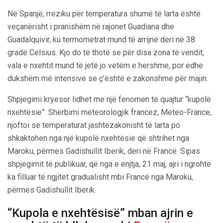
Në Spanjë, rreziku për temperatura shumë të larta është
veçanërisht i pranishëm në rajonet Guadiana dhe
Guadalquivir, ku termometrat mund të arrijnë deri në 38
gradë Celsius. Kjo do të thotë se për disa zona të vendit,
vala e nxehtit mund të jetë jo vetëm e hershme, por edhe
dukshëm më intensive se ç’është e zakonshme për majin.
Shpjegimi kryesor lidhet me një fenomen të quajtur “kupolë
nxehtësie”. Shërbimi meteorologjik francez, Meteo-France,
njoftoi se temperaturat jashtëzakonisht të larta po
shkaktohen nga një kupolë nxehtësie që shtrihet nga
Maroku, përmes Gadishullit Iberik, deri në Francë. Sipas
shpjegimit të publikuar, që nga e enjtja, 21 maj, ajri i ngrohtë
ka filluar të ngjitet gradualisht mbi Francë nga Maroku,
përmes Gadishullit Iberik.
“Kupola e nxehtësisë” mban ajrin e