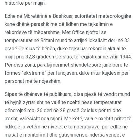
historike për majin.
Edhe në Mbretërinë e Bashkuar, autoritetet meteorologjike
kanë dhënë parashikime që lidhen me tejkalimin e
rekordeve të mëparshme. Met Office njoftoi se
temperaturat në Britani mund të arrijnë lokalisht deri në 33
gradë Celsius të hënën, duke tejkaluar rekordin aktual të
majit prej 32,8 gradësh Celsius, të regjistruar në vitin 1944.
Për disa zona, paralajmërimet shëndetësore janë bërë të
formës “ekstreme” për fundjavën, duke rritur kujdesin për
personat më të ndjeshëm.
Sipas të dhënave të publikuara, disa pjesë të vendit mund
të hyjnë zyrtarisht në valë të nxehti nëse temperaturat
qëndrojnë mbi 26 deri në 28 gradë Celsius për tri ditë
rresht, varësisht nga rajoni. Me këtë, vala e nxehtit pritet të
ndikojë jo vetëm në nivelet e temperaturave, por edhe në
masat e monitorimit dhe gatishmërisë, ndërsa vendet e