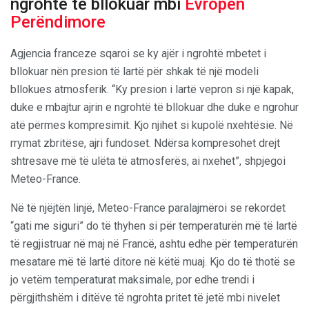
ngrohtë të bllokuar mbi
Evropën
Perëndimore
Agjencia franceze sqaroi se ky ajër i ngrohtë mbetet i
bllokuar nën presion të lartë për shkak të një modeli
bllokues atmosferik. “Ky presion i lartë vepron si një kapak,
duke e mbajtur ajrin e ngrohtë të bllokuar dhe duke e ngrohur
atë përmes kompresimit. Kjo njihet si kupolë nxehtësie. Në
rrymat zbritëse, ajri fundoset. Ndërsa kompresohet drejt
shtresave më të ulëta të atmosferës, ai nxehet”, shpjegoi
Meteo-France.
Në të njëjtën linjë, Meteo-France paralajmëroi se rekordet
“gati me siguri” do të thyhen si për temperaturën më të lartë
të regjistruar në maj në Francë, ashtu edhe për temperaturën
mesatare më të lartë ditore në këtë muaj. Kjo do të thotë se
jo vetëm temperaturat maksimale, por edhe trendi i
përgjithshëm i ditëve të ngrohta pritet të jetë mbi nivelet