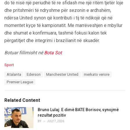
do të nisë një periudhë të re sfidash me një ritëm tjetër loje
dhe pritshmëri të ndryshme për sezonin e ardhshëm,
ndërsa United synon që kontributi i tij të ndikojë që në
momentet kyçe të kampionatit. Me marrëveshjen e mbyllur
dhe shumat e konfirmuara, tashmë fokusi kalon tek
përgatitjet dhe integrimi i brazilianit në skuadër.
Botuar fillimisht në
Bota Sot
C
Sport
a
T
Atalanta
Ederson
Manchester United
merkato verore
t
a
e
Premier League
g
g
s
o
:
r
Related Content
i
e
Bruno Lulaj: E dimë BATE Borisov, synojmë
s
rezultat pozitiv
:
BY
JULY 7, 2026