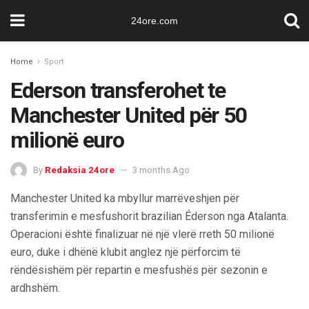
24ore.com
Home
Sport
Ederson transferohet te
Manchester United për 50
milionë euro
By
Redaksia 24ore
3 months Ago
Manchester United ka mbyllur marrëveshjen për
transferimin e mesfushorit brazilian Éderson nga Atalanta.
Operacioni është finalizuar në një vlerë rreth 50 milionë
euro, duke i dhënë klubit anglez një përforcim të
rëndësishëm për repartin e mesfushës për sezonin e
ardhshëm.