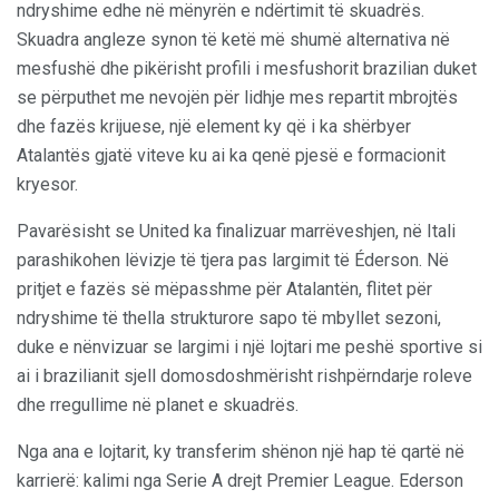
ndryshime edhe në mënyrën e ndërtimit të skuadrës.
Skuadra angleze synon të ketë më shumë alternativa në
mesfushë dhe pikërisht profili i mesfushorit brazilian duket
se përputhet me nevojën për lidhje mes repartit mbrojtës
dhe fazës krijuese, një element ky që i ka shërbyer
Atalantës gjatë viteve ku ai ka qenë pjesë e formacionit
kryesor.
Pavarësisht se United ka finalizuar marrëveshjen, në Itali
parashikohen lëvizje të tjera pas largimit të Éderson. Në
pritjet e fazës së mëpasshme për Atalantën, flitet për
ndryshime të thella strukturore sapo të mbyllet sezoni,
duke e nënvizuar se largimi i një lojtari me peshë sportive si
ai i brazilianit sjell domosdoshmërisht rishpërndarje roleve
dhe rregullime në planet e skuadrës.
Nga ana e lojtarit, ky transferim shënon një hap të qartë në
karrierë: kalimi nga Serie A drejt Premier League. Ederson