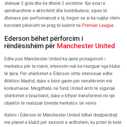
shënuar 3 gola dhe ka dhënë 2 asistime. Kjo ecuri e
qëndrueshme e aktivitetit dhe kontributeve, sipas të
dhënave për performancat e tij, tregon se ai ka ruajtur ritëm
konstant pikërisht në prag të kalimit në
Premier League
.
Ederson bëhet përforcim i
rëndësishëm për
Manchester United
Edhe pse Manchester United ka qenë protagonisti i
merkatos për ta marrë, interesim nuk ka munguar nga klube
të tjera. Për shërbimet e Éderson ishte interesuar edhe
Atlético Madrid, duke e bërë garën për nënshkrimin më
konkurruese. Megjithatë, në fund, United arriti të sigurojë
shërbimet e brazilianit, duke e kthyer transferimin në një
objektiv të realizuar brenda merkatos së verës.
Kalimi i Éderson te Manchester United lidhet drejtpërdrejt
me planet e klubit për sezonin e ardhshëm, ku pritet të ketë