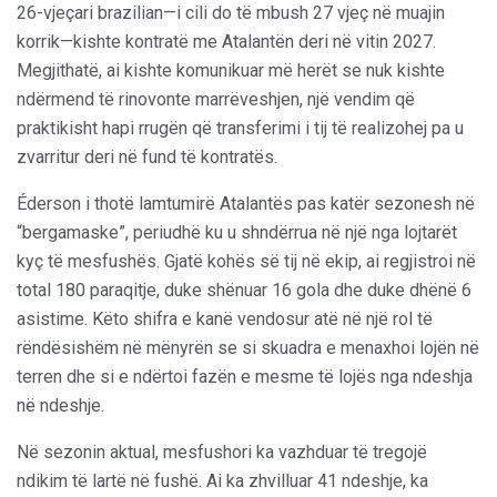
26-vjeçari brazilian—i cili do të mbush 27 vjeç në muajin
korrik—kishte kontratë me Atalantën deri në vitin 2027.
Megjithatë, ai kishte komunikuar më herët se nuk kishte
ndërmend të rinovonte marrëveshjen, një vendim që
praktikisht hapi rrugën që transferimi i tij të realizohej pa u
zvarritur deri në fund të kontratës.
Éderson i thotë lamtumirë Atalantës pas katër sezonesh në
“bergamaske”, periudhë ku u shndërrua në një nga lojtarët
kyç të mesfushës. Gjatë kohës së tij në ekip, ai regjistroi në
total 180 paraqitje, duke shënuar 16 gola dhe duke dhënë 6
asistime. Këto shifra e kanë vendosur atë në një rol të
rëndësishëm në mënyrën se si skuadra e menaxhoi lojën në
terren dhe si e ndërtoi fazën e mesme të lojës nga ndeshja
në ndeshje.
Në sezonin aktual, mesfushori ka vazhduar të tregojë
ndikim të lartë në fushë. Ai ka zhvilluar 41 ndeshje, ka