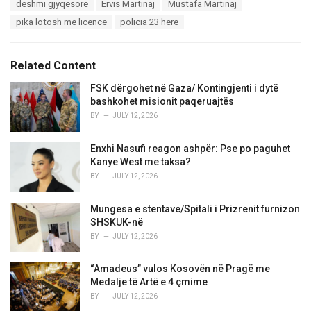
T
dëshmi gjyqësore
Ervis Martinaj
Mustafa Martinaj
t
a
e
pika lotosh me licencë
policia 23 herë
g
g
s
o
:
r
Related Content
i
e
FSK dërgohet në Gaza/ Kontingjenti i dytë
s
bashkohet misionit paqeruajtës
:
BY
JULY 12, 2026
Enxhi Nasufi reagon ashpër: Pse po paguhet
Kanye West me taksa?
BY
JULY 12, 2026
Mungesa e stentave/Spitali i Prizrenit furnizon
SHSKUK-në
BY
JULY 12, 2026
“Amadeus” vulos Kosovën në Pragë me
Medalje të Artë e 4 çmime
BY
JULY 12, 2026