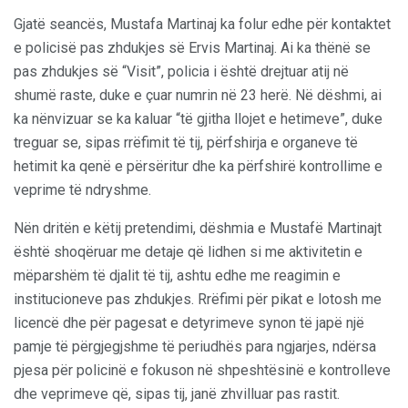
Gjatë seancës, Mustafa Martinaj ka folur edhe për kontaktet
e policisë pas zhdukjes së Ervis Martinaj. Ai ka thënë se
pas zhdukjes së “Visit”, policia i është drejtuar atij në
shumë raste, duke e çuar numrin në 23 herë. Në dëshmi, ai
ka nënvizuar se ka kaluar “të gjitha llojet e hetimeve”, duke
treguar se, sipas rrëfimit të tij, përfshirja e organeve të
hetimit ka qenë e përsëritur dhe ka përfshirë kontrollime e
veprime të ndryshme.
Nën dritën e këtij pretendimi, dëshmia e Mustafë Martinajt
është shoqëruar me detaje që lidhen si me aktivitetin e
mëparshëm të djalit të tij, ashtu edhe me reagimin e
institucioneve pas zhdukjes. Rrëfimi për pikat e lotosh me
licencë dhe për pagesat e detyrimeve synon të japë një
pamje të përgjegjshme të periudhës para ngjarjes, ndërsa
pjesa për policinë e fokuson në shpeshtësinë e kontrolleve
dhe veprimeve që, sipas tij, janë zhvilluar pas rastit.