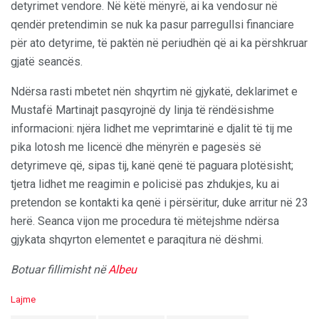
detyrimet vendore. Në këtë mënyrë, ai ka vendosur në
qendër pretendimin se nuk ka pasur parregullsi financiare
për ato detyrime, të paktën në periudhën që ai ka përshkruar
gjatë seancës.
Ndërsa rasti mbetet nën shqyrtim në gjykatë, deklarimet e
Mustafë Martinajt pasqyrojnë dy linja të rëndësishme
informacioni: njëra lidhet me veprimtarinë e djalit të tij me
pika lotosh me licencë dhe mënyrën e pagesës së
detyrimeve që, sipas tij, kanë qenë të paguara plotësisht;
tjetra lidhet me reagimin e policisë pas zhdukjes, ku ai
pretendon se kontakti ka qenë i përsëritur, duke arritur në 23
herë. Seanca vijon me procedura të mëtejshme ndërsa
gjykata shqyrton elementet e paraqitura në dëshmi.
Botuar fillimisht në
Albeu
C
Lajme
a