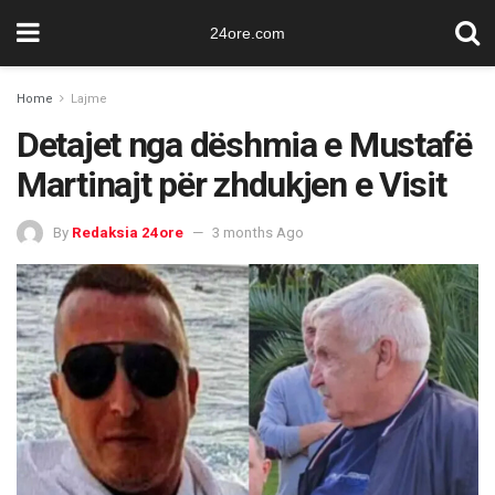
24ore.com
Home
Lajme
Detajet nga dëshmia e Mustafë
Martinajt për zhdukjen e Visit
By
Redaksia 24ore
3 months Ago