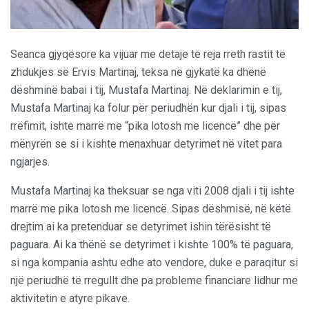
Seanca gjyqësore ka vijuar me detaje të reja rreth rastit të
zhdukjes së Ervis Martinaj, teksa në gjykatë ka dhënë
dëshminë babai i tij, Mustafa Martinaj. Në deklarimin e tij,
Mustafa Martinaj ka folur për periudhën kur djali i tij, sipas
rrëfimit, ishte marrë me “pika lotosh me licencë” dhe për
mënyrën se si i kishte menaxhuar detyrimet në vitet para
ngjarjes.
Mustafa Martinaj ka theksuar se nga viti 2008 djali i tij ishte
marrë me pika lotosh me licencë. Sipas dëshmisë, në këtë
drejtim ai ka pretenduar se detyrimet ishin tërësisht të
paguara. Ai ka thënë se detyrimet i kishte 100% të paguara,
si nga kompania ashtu edhe ato vendore, duke e paraqitur si
një periudhë të rregullt dhe pa probleme financiare lidhur me
aktivitetin e atyre pikave.