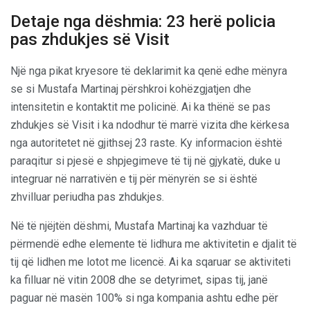
Detaje nga dëshmia: 23 herë policia
pas zhdukjes së Visit
Një nga pikat kryesore të deklarimit ka qenë edhe mënyra
se si Mustafa Martinaj përshkroi kohëzgjatjen dhe
intensitetin e kontaktit me policinë. Ai ka thënë se pas
zhdukjes së Visit i ka ndodhur të marrë vizita dhe kërkesa
nga autoritetet në gjithsej 23 raste. Ky informacion është
paraqitur si pjesë e shpjegimeve të tij në gjykatë, duke u
integruar në narrativën e tij për mënyrën se si është
zhvilluar periudha pas zhdukjes.
Në të njëjtën dëshmi, Mustafa Martinaj ka vazhduar të
përmendë edhe elemente të lidhura me aktivitetin e djalit të
tij që lidhen me lotot me licencë. Ai ka sqaruar se aktiviteti
ka filluar në vitin 2008 dhe se detyrimet, sipas tij, janë
paguar në masën 100% si nga kompania ashtu edhe për