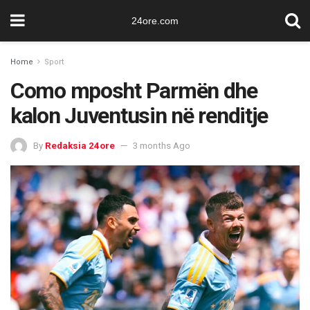
24ore.com
Home
Sport
Como mposht Parmën dhe
kalon Juventusin në renditje
By
Redaksia 24ore
3 months Ago