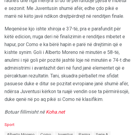
radhës dhe nga mënyra si do të përfundojë pjesa e mbetur
e sezonit. Me Juventusin shumë afër, edhe çdo pikë e
marrë në këto javë ndikon drejtpërdrejt në renditjen finale.
Meqenëse kjo ishte xhiroja e 37-të, pra e parafundit për
këtë edicion, rruga deri në finalizimin e renditjes mbetet e
hapur, por Como e ka bërë hapin e parë në drejtimin që e
kishte synim. Goli i Alberto Moreno në minutën e 58-të,
anulimi i një goli për pozitë jashtë loje në minutën e 74-t dhe
administrimi i avantazhit deri në fund janë elementet që e
përcaktuan rezultatin. Tani, skuadra përballet me sfidat
pasuese duke e ditur se pozitat evropiane janë shumë afër,
ndërsa Juventusi kërkon ta ruajë vendin ose ta përmirësojë,
duke qenë në po aq pikë si Como në klasifikim.
Botuar fillimisht në
Koha.net
C
Sport
a
T
Alberto Moreno
Como
Juventus
Parma
Serie A