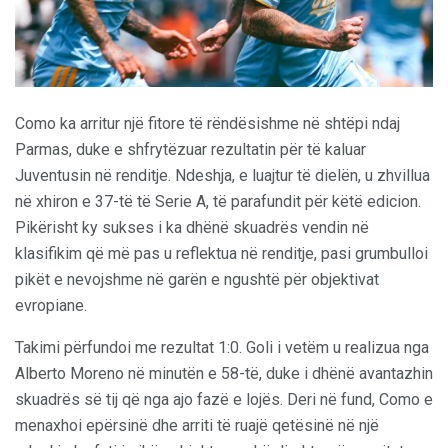
Como ka arritur një fitore të rëndësishme në shtëpi ndaj
Parmas, duke e shfrytëzuar rezultatin për të kaluar
Juventusin në renditje. Ndeshja, e luajtur të dielën, u zhvillua
në xhiron e 37-të të Serie A, të parafundit për këtë edicion.
Pikërisht ky sukses i ka dhënë skuadrës vendin në
klasifikim që më pas u reflektua në renditje, pasi grumbulloi
pikët e nevojshme në garën e ngushtë për objektivat
evropiane.
Takimi përfundoi me rezultat 1:0. Goli i vetëm u realizua nga
Alberto Moreno në minutën e 58-të, duke i dhënë avantazhin
skuadrës së tij që nga ajo fazë e lojës. Deri në fund, Como e
menaxhoi epërsinë dhe arriti të ruajë qetësinë në një