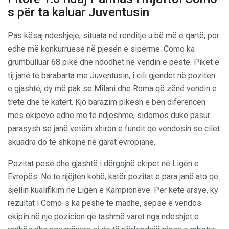
s për ta kaluar Juventusin
Pas kësaj ndeshjeje, situata në renditje u bë më e qartë, por
edhe më konkurruese në pjesën e sipërme. Como ka
grumbulluar 68 pikë dhe ndodhet në vendin e pestë. Pikët e
tij janë të barabarta me Juventusin, i cili gjendet në pozitën
e gjashtë, dy më pak se Milani dhe Roma që zënë vendin e
tretë dhe të katërt. Kjo barazim pikësh e bën diferencën
mes ekipeve edhe më të ndjeshme, sidomos duke pasur
parasysh se janë vetëm xhiron e fundit që vendosin se cilët
skuadra do të shkojnë në garat evropiane.
Pozitat pesë dhe gjashtë i dërgojnë ekipet në Ligën e
Evropës. Në të njëjtën kohë, katër pozitat e para janë ato që
sjellin kualifikim në Ligën e Kampionëve. Për këtë arsye, ky
rezultat i Como-s ka peshë të madhe, sepse e vendos
ekipin në një pozicion që tashmë varet nga ndeshjet e