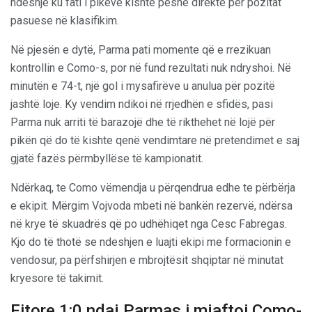
ndeshje ku fati i pikëve kishte peshë direkte për pozitat
pasuese në klasifikim.
Në pjesën e dytë, Parma pati momente që e rrezikuan
kontrollin e Como-s, por në fund rezultati nuk ndryshoi. Në
minutën e 74-t, një gol i mysafirëve u anulua për pozitë
jashtë loje. Ky vendim ndikoi në rrjedhën e sfidës, pasi
Parma nuk arriti të barazojë dhe të rikthehet në lojë për
pikën që do të kishte qenë vendimtare në pretendimet e saj
gjatë fazës përmbyllëse të kampionatit.
Ndërkaq, te Como vëmendja u përqendrua edhe te përbërja
e ekipit. Mërgim Vojvoda mbeti në bankën rezervë, ndërsa
në krye të skuadrës që po udhëhiqet nga Cesc Fabregas.
Kjo do të thotë se ndeshjen e luajti ekipi me formacionin e
vendosur, pa përfshirjen e mbrojtësit shqiptar në minutat
kryesore të takimit.
Fitore 1:0 ndaj Parmas i mjaftoi Como-