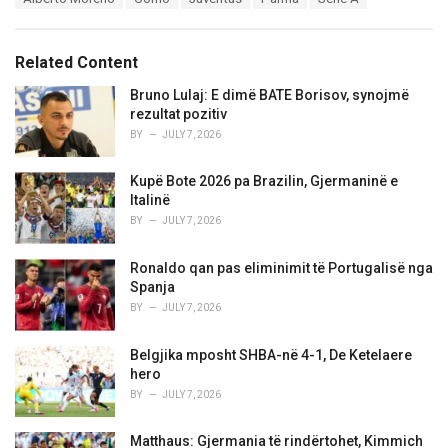
t
a
e
g
g
s
o
Related Content
:
r
i
Bruno Lulaj: E dimë BATE Borisov, synojmë
e
rezultat pozitiv
s
BY
JULY 7, 2026
:
Kupë Bote 2026 pa Brazilin, Gjermaninë e
Italinë
BY
JULY 7, 2026
Ronaldo qan pas eliminimit të Portugalisë nga
Spanja
BY
JULY 7, 2026
Belgjika mposht SHBA-në 4-1, De Ketelaere
hero
BY
JULY 7, 2026
Matthaus: Gjermania të rindërtohet, Kimmich