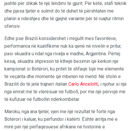
jashtë për shkak të një lëndimi të gjurit. Për këtë, stafi teknik
dhe pjesa tjetër e sulmit do të duhet të përshtaten me
planin e ndeshjes dhe të gjejnë variante për të ruajtur ritmin
ofensiv.
Edhe pse Brazili konsiderohet i rregullt mes favoritëve,
performanca në kualifikime nuk ka qenë në nivelin e pritur,
pasi skuadra u ndal nga rivalja e madhe, Argjentina. Përtej
kësaj, skuadra shpreson të kthejë besimin që kërkon një
kampionat si Botërori, ku pritet të shfaqë lojë me elemente
të veçanta dhe momente që mbeten në mend. Në stolin e
Brazilit do të jetë trajneri italian
Carlo Ancelotti
, i njohur si një
nga emrat më të vlerësuar në futboll, por me një përvojë më
të kufizuar në futbollin ndërkombëtar.
Maroku, nga ana tjetër, vjen me një rezultat të fortë nga
Botërori i kaluar, ku përfundoi i katërti. Është arritja më e
mirë për një përfaqësuese afrikane në historinë e