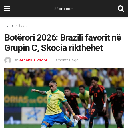
24ore.com
Home
Sport
Botërori 2026: Brazili favorit në
Grupin C, Skocia rikthehet
By
Redaksia 24ore
3 months Ago