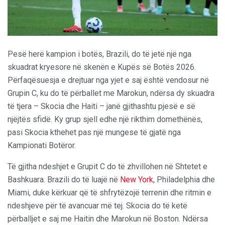
Pesë herë kampion i botës, Brazili, do të jetë një nga
skuadrat kryesore në skenën e Kupës së Botës 2026.
Përfaqësuesja e drejtuar nga yjet e saj është vendosur në
Grupin C, ku do të përballet me Marokun, ndërsa dy skuadra
të tjera – Skocia dhe Haiti – janë gjithashtu pjesë e së
njëjtës sfidë. Ky grup sjell edhe një rikthim domethënës,
pasi Skocia kthehet pas një mungese të gjatë nga
Kampionati Botëror.
Të gjitha ndeshjet e Grupit C do të zhvillohen në Shtetet e
Bashkuara. Brazili do të luajë në
New York
, Philadelphia dhe
Miami, duke kërkuar që të shfrytëzojë terrenin dhe ritmin e
ndeshjeve për të avancuar më tej. Skocia do të ketë
përballjet e saj me Haitin dhe Marokun në Boston. Ndërsa