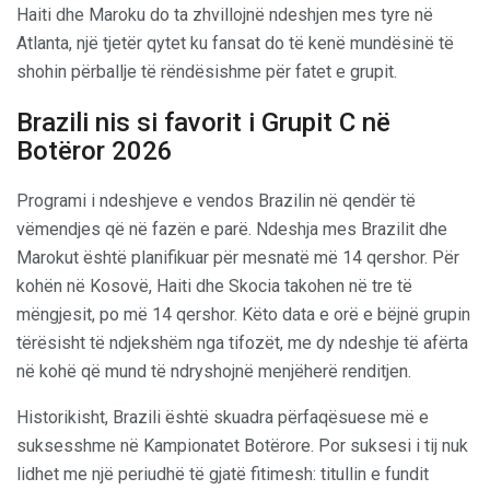
Haiti dhe Maroku do ta zhvillojnë ndeshjen mes tyre në
Atlanta, një tjetër qytet ku fansat do të kenë mundësinë të
shohin përballje të rëndësishme për fatet e grupit.
Brazili nis si favorit i Grupit C në
Botëror 2026
Programi i ndeshjeve e vendos Brazilin në qendër të
vëmendjes që në fazën e parë. Ndeshja mes Brazilit dhe
Marokut është planifikuar për mesnatë më 14 qershor. Për
kohën në Kosovë, Haiti dhe Skocia takohen në tre të
mëngjesit, po më 14 qershor. Këto data e orë e bëjnë grupin
tërësisht të ndjekshëm nga tifozët, me dy ndeshje të afërta
në kohë që mund të ndryshojnë menjëherë renditjen.
Historikisht, Brazili është skuadra përfaqësuese më e
suksesshme në Kampionatet Botërore. Por suksesi i tij nuk
lidhet me një periudhë të gjatë fitimesh: titullin e fundit