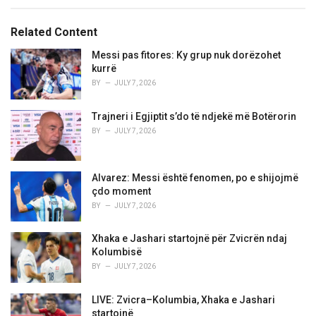
e
g
g
s
o
Related Content
:
r
i
Messi pas fitores: Ky grup nuk dorëzohet
e
kurrë
s
BY
JULY 7, 2026
:
Trajneri i Egjiptit s’do të ndjekë më Botërorin
BY
JULY 7, 2026
Alvarez: Messi është fenomen, po e shijojmë
çdo moment
BY
JULY 7, 2026
Xhaka e Jashari startojnë për Zvicrën ndaj
Kolumbisë
BY
JULY 7, 2026
LIVE: Zvicra–Kolumbia, Xhaka e Jashari
startojnë