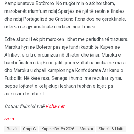
Kampionateve Botërore. Në rrugëtimin e atëhershëm,
marokenët triumfuan ndaj Spanjës në një të tetën e finales
dhe ndaj Portugalisë së Cristiano Ronaldos në çerekfinale,
ndërsa në gjysmëfinale u ndalën nga Franca.
Edhe sfondi i ekipit maroken lidhet me periudha të trazuara.
Maroku hyri në Botëror pas një fundi kaotik të Kupës së
Afrikës, e cila u organizua në dhjetor dhe janar. Maroku e
humbi finalen ndaj Senegalit, por rezultati u anulua në mars
dhe Maroku u shpall kampion nga Konfederata Afrikane e
Futbollit. Në këtë rast, Senegali humbi me rezultat zyrtar,
sepse lojtarët e këtij ekipi lëshuan fushën e lojës pa
autorizim të arbitrit.
Botuar fillimisht në
Koha.net
C
Sport
a
T
Brazili
Grupi C
Kupë e Botës 2026
Maroku
Skocia & Haiti
t
a