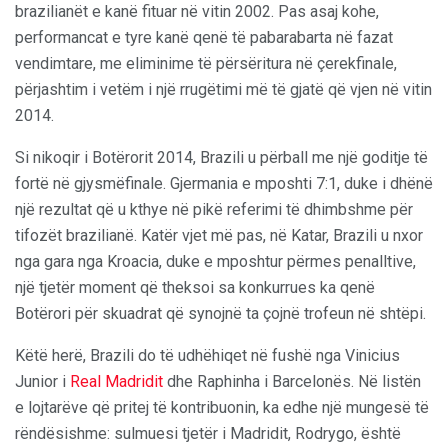
brazilianët e kanë fituar në vitin 2002. Pas asaj kohe,
performancat e tyre kanë qenë të pabarabarta në fazat
vendimtare, me eliminime të përsëritura në çerekfinale,
përjashtim i vetëm i një rrugëtimi më të gjatë që vjen në vitin
2014.
Si nikoqir i Botërorit 2014, Brazili u përball me një goditje të
fortë në gjysmëfinale. Gjermania e mposhti 7:1, duke i dhënë
një rezultat që u kthye në pikë referimi të dhimbshme për
tifozët brazilianë. Katër vjet më pas, në Katar, Brazili u nxor
nga gara nga Kroacia, duke e mposhtur përmes penalltive,
një tjetër moment që theksoi sa konkurrues ka qenë
Botërori për skuadrat që synojnë ta çojnë trofeun në shtëpi.
Këtë herë, Brazili do të udhëhiqet në fushë nga Vinicius
Junior i
Real Madridit
dhe Raphinha i Barcelonës. Në listën
e lojtarëve që pritej të kontribuonin, ka edhe një mungesë të
rëndësishme: sulmuesi tjetër i Madridit, Rodrygo, është