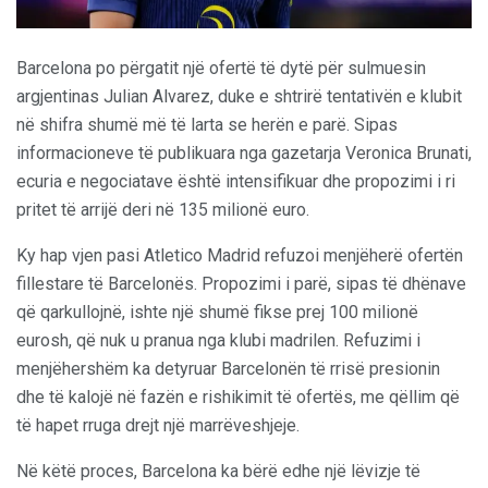
Barcelona po përgatit një ofertë të dytë për sulmuesin
argjentinas Julian Alvarez, duke e shtrirë tentativën e klubit
në shifra shumë më të larta se herën e parë. Sipas
informacioneve të publikuara nga gazetarja Veronica Brunati,
ecuria e negociatave është intensifikuar dhe propozimi i ri
pritet të arrijë deri në 135 milionë euro.
Ky hap vjen pasi Atletico Madrid refuzoi menjëherë ofertën
fillestare të Barcelonës. Propozimi i parë, sipas të dhënave
që qarkullojnë, ishte një shumë fikse prej 100 milionë
eurosh, që nuk u pranua nga klubi madrilen. Refuzimi i
menjëhershëm ka detyruar Barcelonën të rrisë presionin
dhe të kalojë në fazën e rishikimit të ofertës, me qëllim që
të hapet rruga drejt një marrëveshjeje.
Në këtë proces, Barcelona ka bërë edhe një lëvizje të