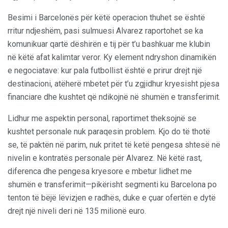
Besimi i Barcelonës për këtë operacion thuhet se është
rritur ndjeshëm, pasi sulmuesi Alvarez raportohet se ka
komunikuar qartë dëshirën e tij për t’u bashkuar me klubin
në këtë afat kalimtar veror. Ky element ndryshon dinamikën
e negociatave: kur pala futbollist është e prirur drejt një
destinacioni, atëherë mbetet për t’u zgjidhur kryesisht pjesa
financiare dhe kushtet që ndikojnë në shumën e transferimit.
Lidhur me aspektin personal, raportimet theksojnë se
kushtet personale nuk paraqesin problem. Kjo do të thotë
se, të paktën në parim, nuk pritet të ketë pengesa shtesë në
nivelin e kontratës personale për Alvarez. Në këtë rast,
diferenca dhe pengesa kryesore e mbetur lidhet me
shumën e transferimit—pikërisht segmenti ku Barcelona po
tenton të bëjë lëvizjen e radhës, duke e çuar ofertën e dytë
drejt një niveli deri në 135 milionë euro.