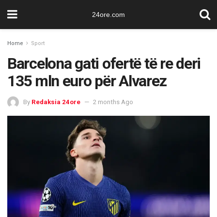
24ore.com
Home
Sport
Barcelona gati ofertë të re deri
135 mln euro për Alvarez
By
Redaksia 24ore
2 months Ago