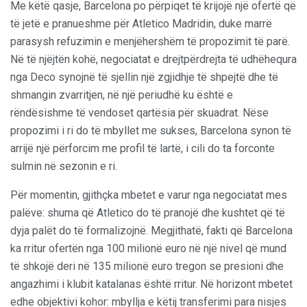
Me këtë qasje, Barcelona po përpiqet të krijojë një ofertë që
të jetë e pranueshme për Atletico Madridin, duke marrë
parasysh refuzimin e menjëhershëm të propozimit të parë.
Në të njëjtën kohë, negociatat e drejtpërdrejta të udhëhequra
nga Deco synojnë të sjellin një zgjidhje të shpejtë dhe të
shmangin zvarritjen, në një periudhë ku është e
rëndësishme të vendoset qartësia për skuadrat. Nëse
propozimi i ri do të mbyllet me sukses, Barcelona synon të
arrijë një përforcim me profil të lartë, i cili do ta forconte
sulmin në sezonin e ri.
Për momentin, gjithçka mbetet e varur nga negociatat mes
palëve: shuma që Atletico do të pranojë dhe kushtet që të
dyja palët do të formalizojnë. Megjithatë, fakti që Barcelona
ka rritur ofertën nga 100 milionë euro në një nivel që mund
të shkojë deri në 135 milionë euro tregon se presioni dhe
angazhimi i klubit katalanas është rritur. Në horizont mbetet
edhe objektivi kohor: mbyllja e këtij transferimi para nisjes