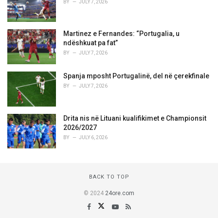
BY
JULY 7, 2026
Martinez e Fernandes: “Portugalia, u
ndëshkuat pa fat”
BY
JULY 7, 2026
Spanja mposht Portugalinë, del në çerekfinale
BY
JULY 7, 2026
Drita nis në Lituani kualifikimet e Championsit
2026/2027
BY
JULY 6, 2026
BACK TO TOP
© 2024
24ore.com