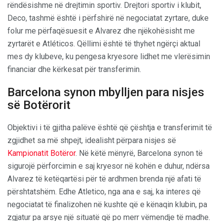
rëndësishme në drejtimin sportiv. Drejtori sportiv i klubit,
Deco, tashmë është i përfshirë në negociatat zyrtare, duke
folur me përfaqësuesit e Alvarez dhe njëkohësisht me
zyrtarët e Atléticos. Qëllimi është të thyhet ngërçi aktual
mes dy klubeve, ku pengesa kryesore lidhet me vlerësimin
financiar dhe kërkesat për transferimin.
Barcelona synon mbylljen para nisjes
së Botërorit
Objektivi i të gjitha palëve është që çështja e transferimit të
zgjidhet sa më shpejt, idealisht përpara nisjes së
Kampionatit Botëror
. Në këtë mënyrë, Barcelona synon të
sigurojë përforcimin e saj kryesor në kohën e duhur, ndërsa
Alvarez të ketëqartësi për të ardhmen brenda një afati të
përshtatshëm. Edhe Atletico, nga ana e saj, ka interes që
negociatat të finalizohen në kushte që e kënaqin klubin, pa
zgjatur pa arsye një situatë që po merr vëmendje të madhe.