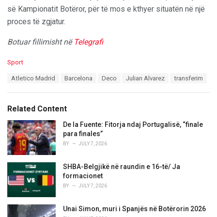
së Kampionatit Botëror, për të mos e kthyer situatën në një
proces të zgjatur.
Botuar fillimisht në
Telegrafi
C
Sport
a
T
Atletico Madrid
Barcelona
Deco
Julian Alvarez
transferim
t
a
e
g
g
s
o
Related Content
:
r
i
De la Fuente: Fitorja ndaj Portugalisë, “finale
e
para finales”
s
BY
JULY 7, 2026
:
SHBA-Belgjikë në raundin e 16-të/ Ja
formacionet
BY
JULY 7, 2026
Unai Simon, muri i Spanjës në Botërorin 2026