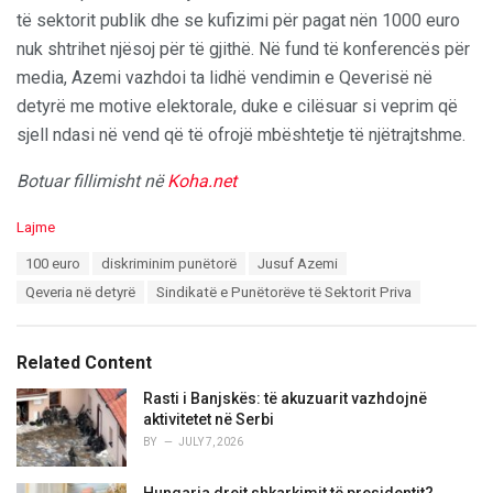
të sektorit publik dhe se kufizimi për pagat nën 1000 euro
nuk shtrihet njësoj për të gjithë. Në fund të konferencës për
media, Azemi vazhdoi ta lidhë vendimin e Qeverisë në
detyrë me motive elektorale, duke e cilësuar si veprim që
sjell ndasi në vend që të ofrojë mbështetje të njëtrajtshme.
Botuar fillimisht në
Koha.net
C
Lajme
a
T
100 euro
diskriminim punëtorë
Jusuf Azemi
t
a
e
Qeveria në detyrë
Sindikatë e Punëtorëve të Sektorit Priva
g
g
s
o
:
r
Related Content
i
e
Rasti i Banjskës: të akuzuarit vazhdojnë
s
aktivitetet në Serbi
:
BY
JULY 7, 2026