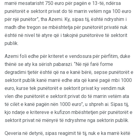
marrë mesatarisht 750 euro për pagën e 13-të, ndërsa
punëtorët e sektorit privat do të marrin vetëm nga 100 euro
për një punëtor”, tha Azemi. Ky, sipas tij, është ndryshim i
madh dhe tregon se mbështetja për punëtorët privatë nuk
është në nivel të atyre që i takojnë punëtorëve të sektorit
publik.
Azemi foli edhe për kriteret e vendosura për përfitim, duke
thënë se aty ka sërish pabarazi. “Në një farë forme
degradimi tjetër është që na e kanë bërë, sepse punëtorët e
sektorit publik kanë marrë edhe ata që kanë pagë mbi 1000
euro, kurse tek punëtorët e sektorit privat ky vendim nuk
vlen dhe punëtorët e sektorit privat do të marrin vetëm ata
të cilët e kanë pagën nën 1000 euro”, u shpreh ai. Sipas tij,
kjo ndarje e kritereve e kufizon mbështetjen për punëtorët e
sektorit privat në mënyrë të ndryshme nga sektorin publik.
Qeveria në detyrë, sipas reagimit të tij, nuk e ka marrë këtë