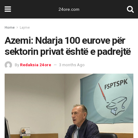
24ore.com
Home
Lajme
Azemi: Ndarja 100 eurove për
sektorin privat është e padrejtë
By
Redaksia 24ore
3 months Ago