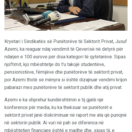
Kryetari i Sindikatës së Punëtorëve të Sektorit Privat, Jusuf
Azemi, ka reaguar ndaj vendimit të Qeverisë në detyrë për
ndarjen e 100 eurove për disa kategori të qytetarëve. Sipas
njoftimit, kjo mbështetje do t’u takojë studentëve,
pensionistëve, fëmijëve dhe punëtorëve të sektorit privat,
por Azemi thotë se mënyra si është dizajnuar vendimi krijon
pabarazi mes punëtorëve të sektorit publik dhe atij privat.
Azemi e ka shprehur kundërshtimin e tij gjatë një
konference për media, ku ka theksuar se punëtorët e
sektorit privat janë diskriminuar në raport me ata që punojnë
në sektorin publik. Ai vuri në pah se diferenca në
mbështetjen financiare është e madhe dhe, sipas tij, e