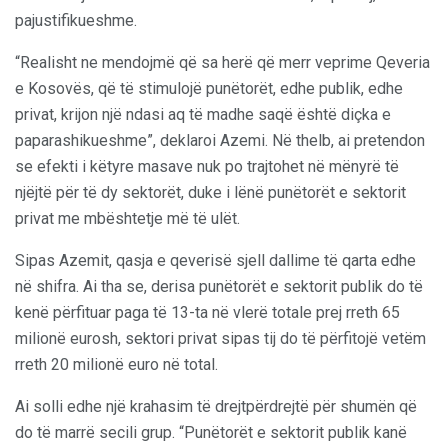
pajustifikueshme.
“Realisht ne mendojmë që sa herë që merr veprime Qeveria
e Kosovës, që të stimulojë punëtorët, edhe publik, edhe
privat, krijon një ndasi aq të madhe saqë është diçka e
paparashikueshme”, deklaroi Azemi. Në thelb, ai pretendon
se efekti i këtyre masave nuk po trajtohet në mënyrë të
njëjtë për të dy sektorët, duke i lënë punëtorët e sektorit
privat me mbështetje më të ulët.
Sipas Azemit, qasja e qeverisë sjell dallime të qarta edhe
në shifra. Ai tha se, derisa punëtorët e sektorit publik do të
kenë përfituar paga të 13-ta në vlerë totale prej rreth 65
milionë eurosh, sektori privat sipas tij do të përfitojë vetëm
rreth 20 milionë euro në total.
Ai solli edhe një krahasim të drejtpërdrejtë për shumën që
do të marrë secili grup. “Punëtorët e sektorit publik kanë