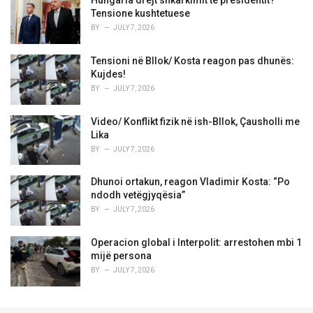
Hungaria drejt shkarkimit të presidentit?
Tensione kushtetuese
BY
JULY 7, 2026
Tensioni në Bllok/ Kosta reagon pas dhunës:
Kujdes!
BY
JULY 7, 2026
Video/ Konflikt fizik në ish-Bllok, Çausholli me
Lika
BY
JULY 7, 2026
Dhunoi ortakun, reagon Vladimir Kosta: “Po
ndodh vetëgjyqësia”
BY
JULY 7, 2026
Operacion global i Interpolit: arrestohen mbi 1
mijë persona
BY
JULY 7, 2026