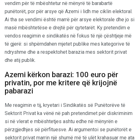
vendim për të mbështetur në mënyrë të barabartë
punëtorët, por për arsye që Azemi i lidh me ciklin elektoral.
Ai tha se vendimi është marrë për arsye elektorale dhe jo si
masë mbështetëse e drejtë për qytetarët. Ky pretendim e
vendos reagimin e sindikatës në fokus të një çështjeje më
të gjerë: si shpërndahen mjetet publike mes kategorive të
ndryshme dhe a respektohet barazia mes sektorit privat
dhe atij publik.
Azemi kërkon barazi: 100 euro për
privatin, por me kritere që krijojnë
pabarazi
Me reagimin e tij, kryetari i Sindikatës së Punëtorëve të
Sektorit Privat ka vënë në pah pretendimet për diskriminim
si në vlerat e mbështetjes ashtu edhe në mënyrën e
përzgjedhjes së përfituesve. Ai argumentoi se punëtorët e
sektorit privat marrin një shumë më të ulët krahasuar me ata