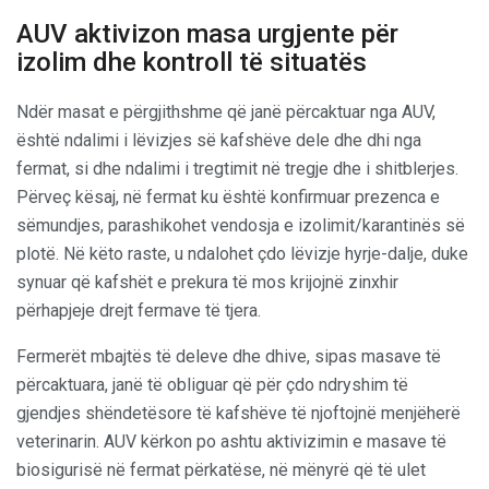
AUV aktivizon masa urgjente për
izolim dhe kontroll të situatës
Ndër masat e përgjithshme që janë përcaktuar nga AUV,
është ndalimi i lëvizjes së kafshëve dele dhe dhi nga
fermat, si dhe ndalimi i tregtimit në tregje dhe i shitblerjes.
Përveç kësaj, në fermat ku është konfirmuar prezenca e
sëmundjes, parashikohet vendosja e izolimit/karantinës së
plotë. Në këto raste, u ndalohet çdo lëvizje hyrje-dalje, duke
synuar që kafshët e prekura të mos krijojnë zinxhir
përhapjeje drejt fermave të tjera.
Fermerët mbajtës të deleve dhe dhive, sipas masave të
përcaktuara, janë të obliguar që për çdo ndryshim të
gjendjes shëndetësore të kafshëve të njoftojnë menjëherë
veterinarin. AUV kërkon po ashtu aktivizimin e masave të
biosigurisë në fermat përkatëse, në mënyrë që të ulet