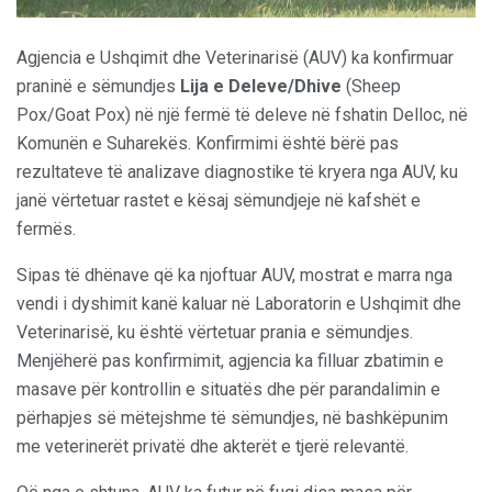
Agjencia e Ushqimit dhe Veterinarisë (AUV) ka konfirmuar
praninë e sëmundjes
Lija e Deleve/Dhive
(Sheep
Pox/Goat Pox) në një fermë të deleve në fshatin Delloc, në
Komunën e Suharekës. Konfirmimi është bërë pas
rezultateve të analizave diagnostike të kryera nga AUV, ku
janë vërtetuar rastet e kësaj sëmundjeje në kafshët e
fermës.
Sipas të dhënave që ka njoftuar AUV, mostrat e marra nga
vendi i dyshimit kanë kaluar në Laboratorin e Ushqimit dhe
Veterinarisë, ku është vërtetuar prania e sëmundjes.
Menjëherë pas konfirmimit, agjencia ka filluar zbatimin e
masave për kontrollin e situatës dhe për parandalimin e
përhapjes së mëtejshme të sëmundjes, në bashkëpunim
me veterinerët privatë dhe akterët e tjerë relevantë.