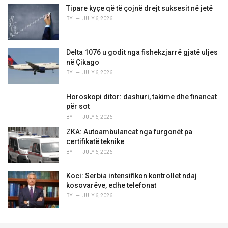
Tipare kyçe që të çojnë drejt suksesit në jetë
BY
JULY 6, 2026
Delta 1076 u godit nga fishekzjarrë gjatë uljes
në Çikago
BY
JULY 6, 2026
Horoskopi ditor: dashuri, takime dhe financat
për sot
BY
JULY 6, 2026
ZKA: Autoambulancat nga furgonët pa
certifikatë teknike
BY
JULY 6, 2026
Koci: Serbia intensifikon kontrollet ndaj
kosovarëve, edhe telefonat
BY
JULY 6, 2026