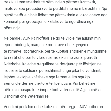
rreziku i transmetimit të sëmundjes përmes kontaktit,
mjeteve apo procedurave të përditshme në mbarështim. Një
pjesë tjetër e planit lidhet me përcaktimin e lokacioneve nga
komunat për groposjen e kafshëve të ngordhura nga
sëmundja.
Në paralel, AUV ka njoftuar se do të vijojë me hulumtimin
epidemiologjik, marrjen e mostrave dhe kryerjen e
testimeve laboratorike, për të kuptuar shtrirjen e mundshme
të rastit dhe për të vlerësuar rrezikun në zonat përreth.
Ndërkohë, ka edhe rregullime të detajuara për lëvizjen në
rrethana të caktuara: përjashtimisht nga pika I e vendimit,
lejohet lëvizja e kafshëve nga fermat e lira nga kjo
sëmundje deri në thertore të licencuara. Kjo bëhet me
pëlqimin paraprak të inspektorit veterinar të Agjencisë së
Ushqimit dhe Veterinarisë.
Vendimi përfshin edhe kufizime për tregjet. AUV urdhëron