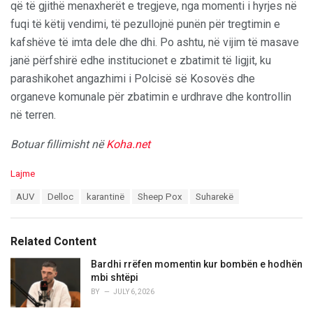
që të gjithë menaxherët e tregjeve, nga momenti i hyrjes në
fuqi të këtij vendimi, të pezullojnë punën për tregtimin e
kafshëve të imta dele dhe dhi. Po ashtu, në vijim të masave
janë përfshirë edhe institucionet e zbatimit të ligjit, ku
parashikohet angazhimi i Polcisë së Kosovës dhe
organeve komunale për zbatimin e urdhrave dhe kontrollin
në terren.
Botuar fillimisht në
Koha.net
C
Lajme
a
T
AUV
Delloc
karantinë
Sheep Pox
Suharekë
t
a
e
g
g
s
o
Related Content
:
r
i
Bardhi rrëfen momentin kur bombën e hodhën
e
mbi shtëpi
s
BY
JULY 6, 2026
: