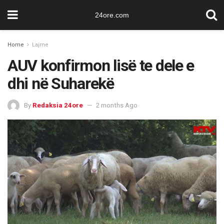
24ore.com
Home
Lajme
AUV konfirmon lisë te dele e
dhi në Suharekë
By
Redaksia 24ore
2 months Ago