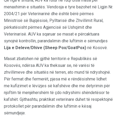
Që nga e shtuna, AUV ka futur në fuqi disa masa për
menaxhimin e situatës. Vendosja e tyre bazohet në Ligjin Nr.
2004/21 për Veterinarinë dhe është bërë përmes
Ministrisë së Bujqësisë, Pylltarisë dhe Zhvillimit Rural,
përkatësisht përmes Agjencisë së Ushqimit dhe
Veterinarisë. AUV ka sqaruar se masat e përcaktuara
synojnë kontrollin, parandalimin dhe luftimin e sëmundjes
Lija e Deleve/Dhive (Sheep Pox/GoatPox)
në Kosovë.
Masat zbatohen në gjithë territorin e Republikës së
Kosovës, ndërsa AUV ka theksuar se, në varësi të
zhvillimeve dhe situatës në terren, ato mund të ndryshojnë.
Për fermat dhe fermerët, pjesa më e rëndësishme lidhet
me kufizimet e lëvizjes së kafshëve dhe me detyrimin për
njoftim të menjëhershëm të çdo ndryshimi shëndetësor te
kafshët. Gjithashtu, praktikat veterinare duhet të respektojnë
protokollet për parandalimin dhe luftimin e kësaj
sëmundjeje.