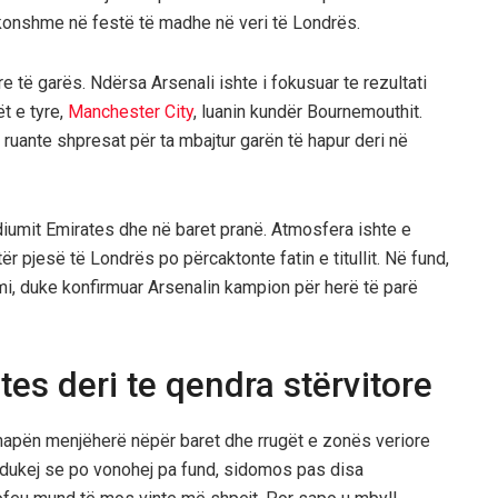
akonshme në festë të madhe në veri të Londrës.
 të garës. Ndërsa Arsenali ishte i fokusuar te rezultati
ët e tyre,
Manchester City
, luanin kundër Bournemouthit.
ë ruante shpresat për ta mbajtur garën të hapur deri në
diumit Emirates dhe në baret pranë. Atmosfera ishte e
r pjesë të Londrës po përcaktonte fatin e titullit. Në fund,
i, duke konfirmuar Arsenalin kampion për herë të parë
ates deri te qendra stërvitore
rhapën menjëherë nëpër baret dhe rrugët e zonës veriore
ë dukej se po vonohej pa fund, sidomos pas disa