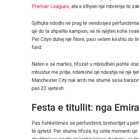
Premier Leagues
, ata e kthyen një mbrëmje të z
Gjithçka ndodhi në prag të vendosjes përfundimtare
që do ta shpallte kampion, në të njëjtën kohë rival
Për Cityn duhej një fitore, pasi vetëm kështu do t
fund.
Natën e së martës, tifozët u mblodhën jashtë sta
mbushur me pritje, ndërkohë që ndeshja në një tjetë
Manchester City nuk arriti më shumë sesa barazim
pas 22 vjetësh.
Festa e titullit: nga Emir
Pas fishkëllimës së përfundimit, brohoritjet u pë
të qytetit. Për shumë tifozë, ky ishte momenti q