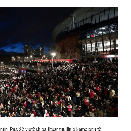
in. Pas 22 vjetësh pa fituar titullin e kampionit të