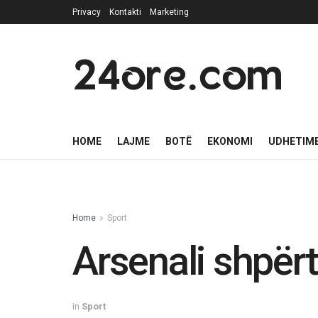
Privacy
Kontakti
Marketing
24ore.com
HOME
LAJME
BOTË
EKONOMI
UDHETIM
Home
Sport
Arsenali shpërth
in
Sport