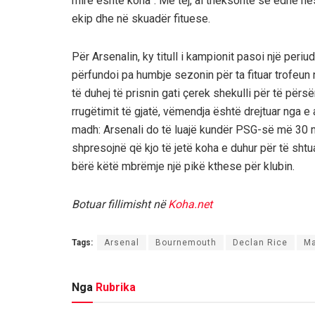
mirë është koha”. Më tej, ai theksonte se edhe nës
ekip dhe në skuadër fituese.
Për Arsenalin, ky titull i kampionit pasoi një per
përfundoi pa humbje sezonin për ta fituar trofeun n
të duhej të prisnin gati çerek shekulli për të përs
rrugëtimit të gjatë, vëmendja është drejtuar nga e 
madh: Arsenali do të luajë kundër PSG-së më 30 m
shpresojnë që kjo të jetë koha e duhur për të shtuar
bërë këtë mbrëmje një pikë kthese për klubin.
Botuar fillimisht në
Koha.net
Tags:
Arsenal
Bournemouth
Declan Rice
Ma
Nga
Rubrika