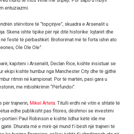
rofeu mund të mos vinte më shpejt. Por sapo u mbyll
im entuziazmi.
drën stërvitore të “topçinjve”, skuadra e Arsenalit u
. Skena ishte tipike për një ditë historike: lojtarët dhe
në festë të përbashkët. Brohorimat më të forta ishin ato
eones, Ole Ole Ole”.
parë, kapiteni i Arsenalit, Declan Rice, kishte insistuar se
kur ekipi kishte humbur nga Manchester City dhe të gjithë
bur ritmin në kampionat. Por të martën, pasi gara u
festonin, me mbishkrimin “Përfundoi”.
për trajnerin,
Mikel Arteta
. Titulli erdhi në vitin e shtatë të
rpretua edhe publikisht pas fitores, dëshmoi se investimi
h-portieri Paul Robinson e kishte lidhur këtë ide me
 gjatë. Dhurata më e mirë që mund t’i bësh një trajneri të