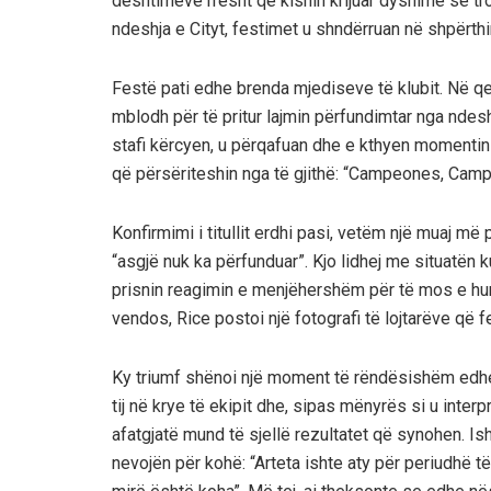
dështimeve rresht që kishin krijuar dyshime se t
ndeshja e Cityt, festimet u shndërruan në shpërth
Festë pati edhe brenda mjediseve të klubit. Në qen
mblodh për të pritur lajmin përfundimtar nga ndeshja
stafi kërcyen, u përqafuan dhe e kthyen momentin 
që përsëriteshin nga të gjithë: “Campeones, Camp
Konfirmimi i titullit erdhi pasi, vetëm një muaj më 
“asgjë nuk ka përfunduar”. Kjo lidhej me situatën 
prisnin reagimin e menjëhershëm për të mos e hum
vendos, Rice postoi një fotografi të lojtarëve që 
Ky triumf shënoi një moment të rëndësishëm edhe 
tij në krye të ekipit dhe, sipas mënyrës si u inte
afatgjatë mund të sjellë rezultatet që synohen. Is
nevojën për kohë: “Arteta ishte aty për periudhë të