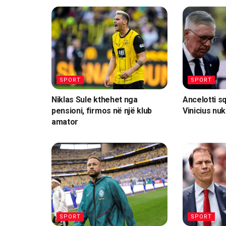
SPORT
SPORT
Niklas Sule kthehet nga
Ancelotti sq
pensioni, firmos në një klub
Vinicius nuk
amator
SPORT
SPORT