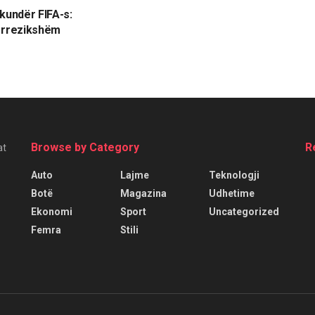
 kundër FIFA-s:
 rrezikshëm
Browse by Category
R
at
Auto
Lajme
Teknologji
Botë
Magazina
Udhetime
Ekonomi
Sport
Uncategorized
Femra
Stili