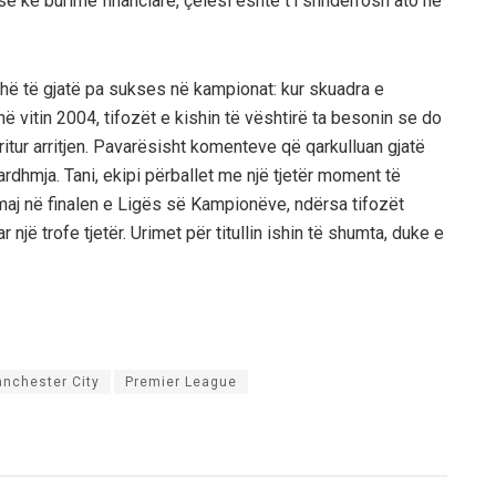
e ke burime financiare, çelësi është t’i shndërrosh ato në
iudhë të gjatë pa sukses në kampionat: kur skuadra e
ë vitin 2004, tifozët e kishin të vështirë ta besonin se do
ëritur arritjen. Pavarësisht komenteve që qarkulluan gjatë
ardhmja. Tani, ekipi përballet me një tjetër moment të
aj në finalen e Ligës së Kampionëve, ndërsa tifozët
 një trofe tjetër. Urimet për titullin ishin të shumta, duke e
nchester City
Premier League