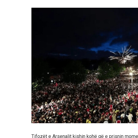
Tifozët e Arsenalit kishin kohë që e prisnin moment