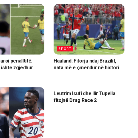
SPORT
aroi penalltitë:
Haaland: Fitorja ndaj Brazilit,
 ishte zgjedhur
nata më e çmendur në histori
SPORT
Leutrim Isufi dhe Ilir Tupella
fitojnë Drag Race 2