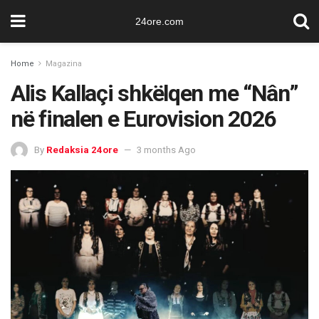
24ore.com
Home
Magazina
Alis Kallaçi shkëlqen me “Nân”
në finalen e Eurovision 2026
By
Redaksia 24ore
3 months Ago