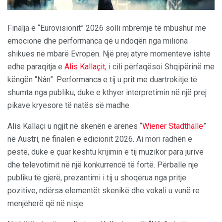
Finalja e “Eurovisionit” 2026 solli mbrëmje të mbushur me
emocione dhe performanca që u ndoqën nga miliona
shikues në mbarë Evropën. Një prej atyre momenteve ishte
edhe paraqitja e
Alis Kallaçit
, i cili përfaqësoi Shqipërinë me
këngën “Nân”. Performanca e tij u prit me duartrokitje të
shumta nga publiku, duke e kthyer interpretimin në një prej
pikave kryesore të natës së madhe.
Alis Kallaçi u ngjit në skenën e arenës “
Wiener Stadthalle
”
në Austri, në finalen e edicionit 2026. Ai mori radhën e
pestë, duke e çuar kështu krijimin e tij muzikor para jurive
dhe televotimit në një konkurrencë të fortë. Përballë një
publiku të gjerë, prezantimi i tij u shoqërua nga pritje
pozitive, ndërsa elementët skenikë dhe vokali u vunë re
menjëherë që në nisje.