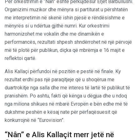
Për orkestrimin e “Nân” është përkujdesur Erjet Barbullushi.
Organizimi muzikor dhe mënyra si partiturat u përshtatën
me interpretimin në skenë ishin pjesë e rëndësishme e
mënyrës si u ndërtua gjithë numri. Kur orkestrimi
harmonizohet me vokalin dhe me dinamikën e
performancës, rezultati shpesh shndërrohet në një përvojë
më të plotë për publikun, diçka që mbrëmja e 16 majit e
reflektoi qartë.
Alis Kallaçi përfundoi në pozitën e pestë në finale. Ky
rezultat erdhi pas një paraqitjeje që u shoqërua me
duartrokitje nga salla dhe me interes të lartë të publikut të
pranishëm. Po ashtu, fakti që kënga u dëgjua dhe u ndoq
nga miliona shikues në mbarë Evropën e bën edhe më të
dukshme peshën e kësaj nate për përfaqësuesit që
konkurrojnë në “Eurovision”.
“Nân” e Alis Kallaçit merr jetë në