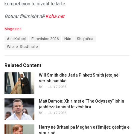
kompeticion të nivelit të lartë.
Botuar fillimisht në
Koha.net
C
Magazina
a
T
Alis Kallaçi
Eurovision 2026
Nân
Shqipëria
t
a
e
Wiener Stadthalle
g
g
s
o
:
r
Related Content
i
e
Will Smith dhe Jada Pinkett Smith jetojnë
s
sërish bashkë
:
BY
JULY 7, 2026
Matt Damon: Xhirimet e “The Odyssey” ishin
jashtëzakonisht të vështira
BY
JULY 7, 2026
Harry në Britani pa Meghan e fëmijët: çështja e
sigurisë