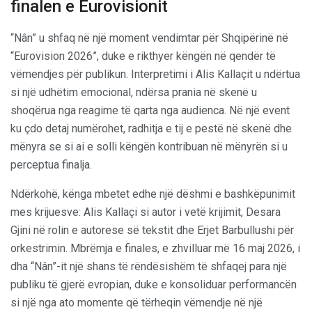
finalen e Eurovisionit
“Nân” u shfaq në një moment vendimtar për Shqipërinë në
“Eurovision 2026”, duke e rikthyer këngën në qendër të
vëmendjes për publikun. Interpretimi i Alis Kallaçit u ndërtua
si një udhëtim emocional, ndërsa prania në skenë u
shoqërua nga reagime të qarta nga audienca. Në një event
ku çdo detaj numërohet, radhitja e tij e pestë në skenë dhe
mënyra se si ai e solli këngën kontribuan në mënyrën si u
perceptua finalja.
Ndërkohë, kënga mbetet edhe një dëshmi e bashkëpunimit
mes krijuesve: Alis Kallaçi si autor i vetë krijimit, Desara
Gjini në rolin e autorese së tekstit dhe Erjet Barbullushi për
orkestrimin. Mbrëmja e finales, e zhvilluar më 16 maj 2026, i
dha “Nân”-it një shans të rëndësishëm të shfaqej para një
publiku të gjerë evropian, duke e konsoliduar performancën
si një nga ato momente që tërheqin vëmendje në një