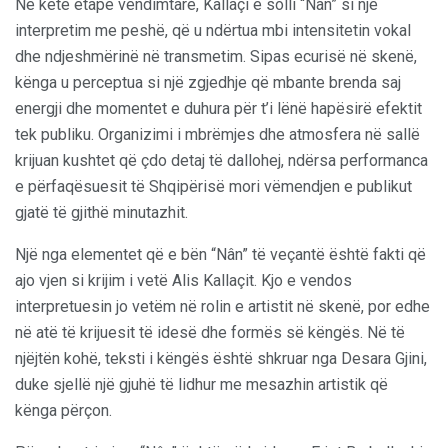
Në këtë etapë vendimtare, Kallaçi e solli “Nân” si një
interpretim me peshë, që u ndërtua mbi intensitetin vokal
dhe ndjeshmërinë në transmetim. Sipas ecurisë në skenë,
kënga u perceptua si një zgjedhje që mbante brenda saj
energji dhe momentet e duhura për t’i lënë hapësirë efektit
tek publiku. Organizimi i mbrëmjes dhe atmosfera në sallë
krijuan kushtet që çdo detaj të dallohej, ndërsa performanca
e përfaqësuesit të Shqipërisë mori vëmendjen e publikut
gjatë të gjithë minutazhit.
Një nga elementet që e bën “Nân” të veçantë është fakti që
ajo vjen si krijim i vetë Alis Kallaçit. Kjo e vendos
interpretuesin jo vetëm në rolin e artistit në skenë, por edhe
në atë të krijuesit të idesë dhe formës së këngës. Në të
njëjtën kohë, teksti i këngës është shkruar nga Desara Gjini,
duke sjellë një gjuhë të lidhur me mesazhin artistik që
kënga përçon.