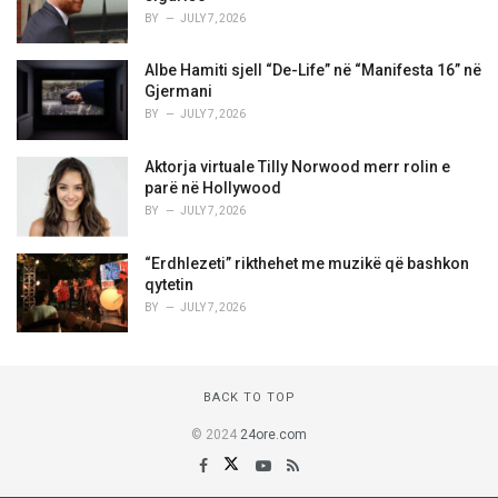
BY
JULY 7, 2026
Albe Hamiti sjell “De-Life” në “Manifesta 16” në
Gjermani
BY
JULY 7, 2026
Aktorja virtuale Tilly Norwood merr rolin e
parë në Hollywood
BY
JULY 7, 2026
“Erdhlezeti” rikthehet me muzikë që bashkon
qytetin
BY
JULY 7, 2026
BACK TO TOP
© 2024
24ore.com