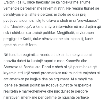
Eraldin Fazliu, duke theksuar se ka ndjekur me shumë
vëmendje përballjen me kryeministrin. Në reagim thuhet se
përshtypja e tij ishte e përzier: ai thotë se disa prej
pyetjeve, sidomos ndaj të cilave e sheh ai si “provokuese”
dhe “dashakeqe”, e kanë shtyrë intervistën në një drejtim që
nuk i shërben qartësisë politike. Megjithatë, ai vlerëson
përgjigjet e Kurtit, duke nënvizuar se ato, sipas tij, kanë
qenë shumë të forta.
Në fund të reagimit, ai vendos theksin te mënyra se si
opozita duhet ta kuptojë raportin mes Kosovës dhe
Shteteve të Bashkuara. Dosti e sheh si një parim bazë që
kryeministri i një vendi proamerikan nuk mund të trajtohet si
antiamerikan pa logjikë dhe pa argument. Ai e mbyll me
idenë se debati politik në Kosovë duhet të respektojë
realitetin e marrëdhënieve dhe nuk duhet të përdorë
narrativën amerikane për qëllime të ngushta partiake.