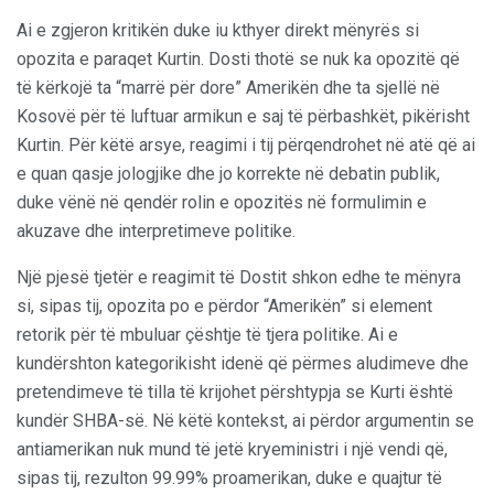
Ai e zgjeron kritikën duke iu kthyer direkt mënyrës si
opozita e paraqet Kurtin. Dosti thotë se nuk ka opozitë që
të kërkojë ta “marrë për dore” Amerikën dhe ta sjellë në
Kosovë për të luftuar armikun e saj të përbashkët, pikërisht
Kurtin. Për këtë arsye, reagimi i tij përqendrohet në atë që ai
e quan qasje jologjike dhe jo korrekte në debatin publik,
duke vënë në qendër rolin e opozitës në formulimin e
akuzave dhe interpretimeve politike.
Një pjesë tjetër e reagimit të Dostit shkon edhe te mënyra
si, sipas tij, opozita po e përdor “Amerikën” si element
retorik për të mbuluar çështje të tjera politike. Ai e
kundërshton kategorikisht idenë që përmes aludimeve dhe
pretendimeve të tilla të krijohet përshtypja se Kurti është
kundër SHBA-së. Në këtë kontekst, ai përdor argumentin se
antiamerikan nuk mund të jetë kryeministri i një vendi që,
sipas tij, rezulton 99.99% proamerikan, duke e quajtur të