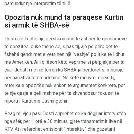
pamundur një interpretim të tillë.
Opozita nuk mund ta paraqesë Kurtin
si armik të SHBA-së
Dosti sjell edhe një përshkrim më të ashpër të qëndrimeve
të opozitës, duke thënë se, sipas tij, ajo po përpiqet të
fshehë qëndrimet e veta nën një “veshje” politike të lidhur
me Amerikën. Ai i cilëson këto veprime si përpjekje për ta
çuar debatin në një terren ku SHBA-ja përdoret si mburojë
për narrativa të brendshme. Në këtë mënyrë, sipas tij,
retorika e opozitës nuk shkon te argumentet konkrete, por
te një qasje e qëllimshme për ta zhvendosur fokusin te
raporti i Kurtit me Uashingtonin.
Reagimi vjen pasi Dosti shprehet se ka dëgjuar intervistën
nga afër, për 1 orë e 30 minuta, gjatë transmetimit live në
KTV. Ai i referohet emisionit “Interaktiv” dhe gazetarit