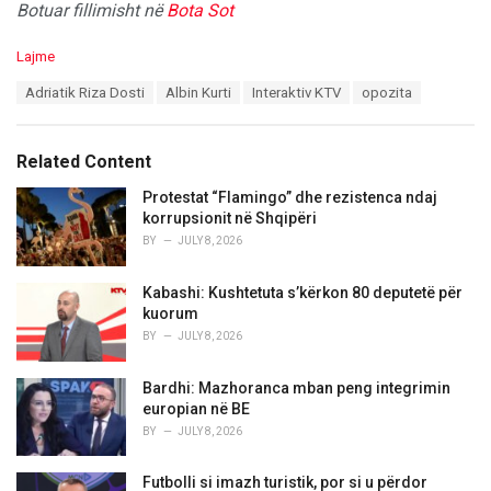
Botuar fillimisht në
Bota Sot
C
Lajme
a
T
Adriatik Riza Dosti
Albin Kurti
Interaktiv KTV
opozita
t
a
e
g
g
s
o
Related Content
:
r
i
Protestat “Flamingo” dhe rezistenca ndaj
e
korrupsionit në Shqipëri
s
BY
JULY 8, 2026
:
Kabashi: Kushtetuta s’kërkon 80 deputetë për
kuorum
BY
JULY 8, 2026
Bardhi: Mazhoranca mban peng integrimin
europian në BE
BY
JULY 8, 2026
Futbolli si imazh turistik, por si u përdor