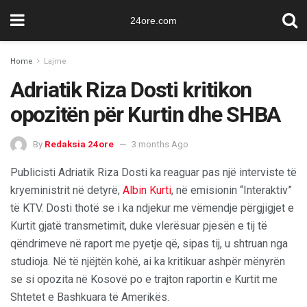
24ore.com
Home
Lajme
Adriatik Riza Dosti kritikon
opozitën për Kurtin dhe SHBA
By
Redaksia 24ore
3 months Ago
Publicisti Adriatik Riza Dosti ka reaguar pas një interviste të
kryeministrit në detyrë,
Albin Kurti
, në emisionin “Interaktiv”
të KTV. Dosti thotë se i ka ndjekur me vëmendje përgjigjet e
Kurtit gjatë transmetimit, duke vlerësuar pjesën e tij të
qëndrimeve në raport me pyetje që, sipas tij, u shtruan nga
studioja. Në të njëjtën kohë, ai ka kritikuar ashpër mënyrën
se si opozita në Kosovë po e trajton raportin e Kurtit me
Shtetet e Bashkuara të Amerikës.