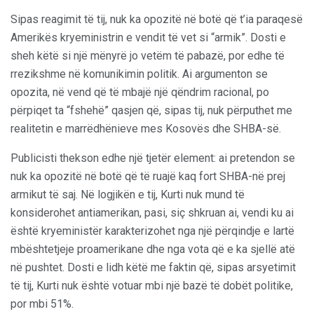
Sipas reagimit të tij, nuk ka opozitë në botë që t’ia paraqesë
Amerikës kryeministrin e vendit të vet si “armik”. Dosti e
sheh këtë si një mënyrë jo vetëm të pabazë, por edhe të
rrezikshme në komunikimin politik. Ai argumenton se
opozita, në vend që të mbajë një qëndrim racional, po
përpiqet ta “fshehë” qasjen që, sipas tij, nuk përputhet me
realitetin e marrëdhënieve mes Kosovës dhe SHBA-së.
Publicisti thekson edhe një tjetër element: ai pretendon se
nuk ka opozitë në botë që të ruajë kaq fort SHBA-në prej
armikut të saj. Në logjikën e tij, Kurti nuk mund të
konsiderohet antiamerikan, pasi, siç shkruan ai, vendi ku ai
është kryeministër karakterizohet nga një përqindje e lartë
mbështetjeje proamerikane dhe nga vota që e ka sjellë atë
në pushtet. Dosti e lidh këtë me faktin që, sipas arsyetimit
të tij, Kurti nuk është votuar mbi një bazë të dobët politike,
por mbi 51%.