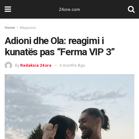
24ore.com
Home
Magazina
Adioni dhe Ola: reagimi i
kunatës pas “Ferma VIP 3”
By
Redaksia 24ore
3 months Ago