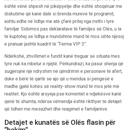
është vënë shpesh në pikëpyetje dhe është shoqëruar me
diskutime që kanë dalë si brenda mureve të programit,
ashtu edhe në lidhje me atë çfarë pritej nga rrethi i tyre
familjar. Sidomos pas deklaratave të familjes së Olës, u la
të kuptohej se lidhja e mundshme mund të mos ishte njësoj
e pranuar jashtë kuadrit të “Ferma VIP 3”.
Ndërkohë, zhvillimet e fundit kanë treguar se situata mes
tyre nuk ka mbetur e njëjtë. Përkundrazi, ka pasur shenja që
sugjerojnë një ndryshim në qëndrimin e personave të afërt,
duke e bërë të qartë se ajo që u mendua si pengesë e
madhe gjatë kohës së reality-show mund të mos jetë më
realitet. Kjo është arsyeja pse komentet e ndjekësve kanë
qenë të shumta, ndërsa vëmendja është rikthyer te detajet
që lidhen me mesazhet dhe reagimet e familjarëve.
Detajet e kunatës së Olës flasin për
“bekim”