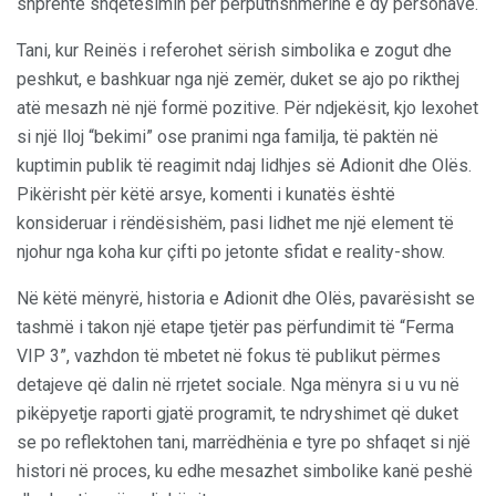
shprehte shqetësimin për përputhshmërinë e dy personave.
Tani, kur Reinës i referohet sërish simbolika e zogut dhe
peshkut, e bashkuar nga një zemër, duket se ajo po rikthej
atë mesazh në një formë pozitive. Për ndjekësit, kjo lexohet
si një lloj “bekimi” ose pranimi nga familja, të paktën në
kuptimin publik të reagimit ndaj lidhjes së Adionit dhe Olës.
Pikërisht për këtë arsye, komenti i kunatës është
konsideruar i rëndësishëm, pasi lidhet me një element të
njohur nga koha kur çifti po jetonte sfidat e reality-show.
Në këtë mënyrë, historia e Adionit dhe Olës, pavarësisht se
tashmë i takon një etape tjetër pas përfundimit të “Ferma
VIP 3”, vazhdon të mbetet në fokus të publikut përmes
detajeve që dalin në rrjetet sociale. Nga mënyra si u vu në
pikëpyetje raporti gjatë programit, te ndryshimet që duket
se po reflektohen tani, marrëdhënia e tyre po shfaqet si një
histori në proces, ku edhe mesazhet simbolike kanë peshë