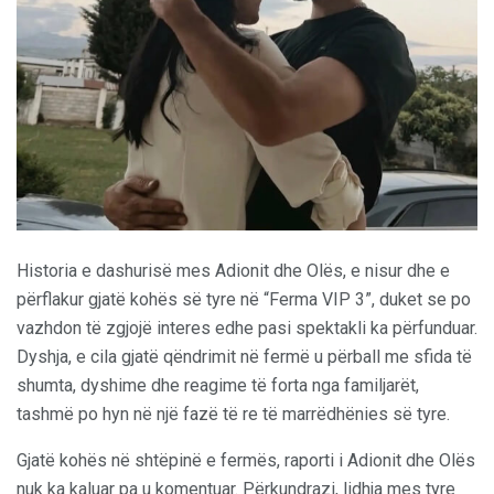
Historia e dashurisë mes Adionit dhe Olës, e nisur dhe e
përflakur gjatë kohës së tyre në “Ferma VIP 3”, duket se po
vazhdon të zgjojë interes edhe pasi spektakli ka përfunduar.
Dyshja, e cila gjatë qëndrimit në fermë u përball me sfida të
shumta, dyshime dhe reagime të forta nga familjarët,
tashmë po hyn në një fazë të re të marrëdhënies së tyre.
Gjatë kohës në shtëpinë e fermës, raporti i Adionit dhe Olës
nuk ka kaluar pa u komentuar. Përkundrazi, lidhja mes tyre