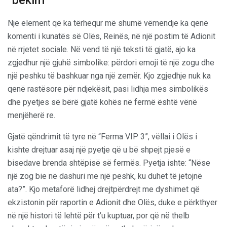
Një element që ka tërhequr më shumë vëmendje ka qenë
komenti i kunatës së Olës, Reinës, në një postim të Adionit
në rrjetet sociale. Në vend të një teksti të gjatë, ajo ka
zgjedhur një gjuhë simbolike: përdori emoji të një zogu dhe
një peshku të bashkuar nga një zemër. Kjo zgjedhje nuk ka
qenë rastësore për ndjekësit, pasi lidhja mes simbolikës
dhe pyetjes së bërë gjatë kohës në fermë është vënë
menjëherë re.
Gjatë qëndrimit të tyre në “Ferma VIP 3”, vëllai i Olës i
kishte drejtuar asaj një pyetje që u bë shpejt pjesë e
bisedave brenda shtëpisë së fermës. Pyetja ishte: “Nëse
një zog bie në dashuri me një peshk, ku duhet të jetojnë
ata?”. Kjo metaforë lidhej drejtpërdrejt me dyshimet që
ekzistonin për raportin e Adionit dhe Olës, duke e përkthyer
në një histori të lehtë për t’u kuptuar, por që në thelb