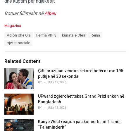
dhe kuptim për ndjekësit.
Botuar fillimisht në
Albeu
C
Magazina
a
T
Adion dhe Ola
Ferma VIP 3
kunata e Olës
Reina
t
a
e
rrjetet sociale
g
g
s
o
:
r
Related Content
i
e
Çifti brazilian vendos rekord botëror me 195
s
puthje në 30 sekonda
:
BY
JULY 12, 2026
UPward zgjerohet teksa Grand Prixi shkon në
Bangladesh
BY
JULY 12, 2026
Kanye West reagon pas koncertit në Tiranë:
“Faleminderit”