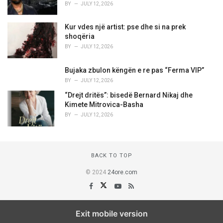
BY
JULY 12, 2026
Kur vdes një artist: pse dhe si na prek
shoqëria
BY
JULY 12, 2026
Bujaka zbulon këngën e re pas “Ferma VIP”
BY
JULY 12, 2026
“Drejt dritës”: bisedë Bernard Nikaj dhe
Kimete Mitrovica-Basha
BY
JULY 12, 2026
BACK TO TOP
© 2024
24ore.com
Exit mobile version