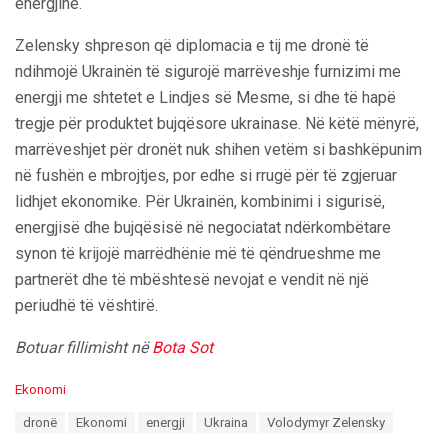
energjinë.
Zelensky shpreson që diplomacia e tij me dronë të
ndihmojë Ukrainën të sigurojë marrëveshje furnizimi me
energji me shtetet e Lindjes së Mesme, si dhe të hapë
tregje për produktet bujqësore ukrainase. Në këtë mënyrë,
marrëveshjet për dronët nuk shihen vetëm si bashkëpunim
në fushën e mbrojtjes, por edhe si rrugë për të zgjeruar
lidhjet ekonomike. Për Ukrainën, kombinimi i sigurisë,
energjisë dhe bujqësisë në negociatat ndërkombëtare
synon të krijojë marrëdhënie më të qëndrueshme me
partnerët dhe të mbështesë nevojat e vendit në një
periudhë të vështirë.
Botuar fillimisht në
Bota Sot
C
Ekonomi
a
T
dronë
Ekonomi
energji
Ukraina
Volodymyr Zelensky
t
a
e