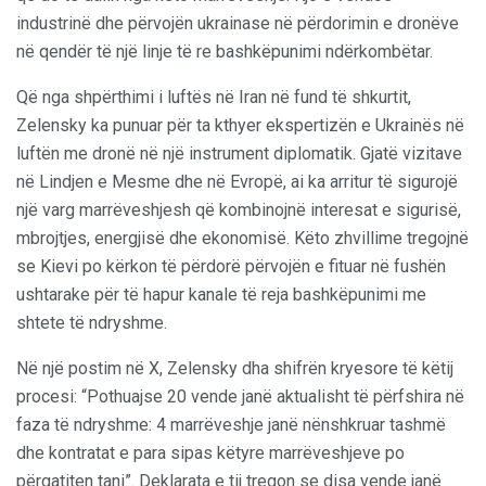
industrinë dhe përvojën ukrainase në përdorimin e dronëve
në qendër të një linje të re bashkëpunimi ndërkombëtar.
Që nga shpërthimi i luftës në Iran në fund të shkurtit,
Zelensky ka punuar për ta kthyer ekspertizën e Ukrainës në
luftën me dronë në një instrument diplomatik. Gjatë vizitave
në Lindjen e Mesme dhe në Evropë, ai ka arritur të sigurojë
një varg marrëveshjesh që kombinojnë interesat e sigurisë,
mbrojtjes, energjisë dhe ekonomisë. Këto zhvillime tregojnë
se Kievi po kërkon të përdorë përvojën e fituar në fushën
ushtarake për të hapur kanale të reja bashkëpunimi me
shtete të ndryshme.
Në një postim në X, Zelensky dha shifrën kryesore të këtij
procesi: “Pothuajse 20 vende janë aktualisht të përfshira në
faza të ndryshme: 4 marrëveshje janë nënshkruar tashmë
dhe kontratat e para sipas këtyre marrëveshjeve po
përgatiten tani”. Deklarata e tij tregon se disa vende janë