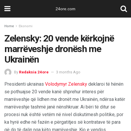
24ore.com
Home
Ekonomi
Zelensky: 20 vende kërkojnë
marrëveshje dronësh me
Ukrainën
By
Redaksia 24ore
3 months Ago
Presidenti ukrainas
Volodymyr Zelensky
deklaroi të hënën
se pothuajse 20 vende kanë shprehur interes për
marrëveshje që lidhen me dronët me Ukrainën, ndërsa katër
marrëveshje tashmë janë nënshkruar. Ai bëri të ditur se
procesi nuk është vetëm në nivel diskutimesh politike, por
ka hyrë edhe në fazën e përgatitjes së kontratave të para
që do të dalin nga këto marrëveshje. Kjo e vendos