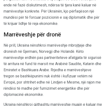
ende në fazë diskutimesh, ndërsa të tjera kanë kaluar në
marrëveshje konkrete. Për Ukrainën, kjo përfaqëson një
mundësi për të forcuar pozicionin e saj diplomatik dhe për
të krijuar lidhje të reja ekonomike.
Marrëveshje për dronë
Në prill, Ukraina nënshkroi marrëveshje mbrojtjeje dhe
dronësh në Gjermani, Norvegji dhe Holandë. Këto
marrëveshje erdhën pas partneriteteve afatgjata të sigurisë
të arritura në fund të marsit me Arabinë Saudite, Katarin dhe
Emiratet e Bashkuara Arabe. Rrjedha e marrëveshjeve
tregon se bashkëpunimi nuk është i kufizuar vetëm në
Evropë, por shtrihet edhe në Lindjen e Mesme, një rajon me
rëndësi të madhe për furnizimet energjetike dhe për
diplomacinë ekonomike.
Ukraina nënshkroi gjithashtu marrëveshje muajin e kaluar me