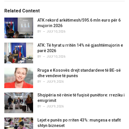
g
g
s
o
Related Content
:
r
i
ATK rekord arkëtimesh/595.6 mln euro për 6
e
mujorin 2026
s
BY
JULY 10, 2026
:
ATK: Të hyrat u rritën 14% në gjashtëmujorin e
parë 2026
BY
JULY 10, 2026
Rruga e Kosovës drejt standardeve të BE-së
dhe vendeve të punës
BY
JULY 9, 2026
Shqipëria në rënie të fuqisë punëtore: rreziku i
emigrimit
BY
JULY 9, 2026
Lejet e punës po rriten 43%: mungesa e stafit
shtyn bizneset