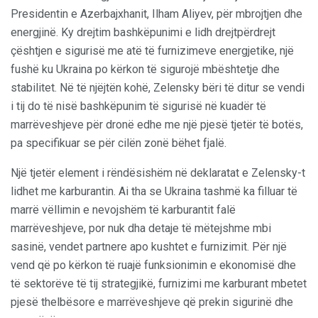
Presidentin e Azerbajxhanit, Ilham Aliyev, për mbrojtjen dhe
energjinë. Ky drejtim bashkëpunimi e lidh drejtpërdrejt
çështjen e sigurisë me atë të furnizimeve energjetike, një
fushë ku Ukraina po kërkon të sigurojë mbështetje dhe
stabilitet. Në të njëjtën kohë, Zelensky bëri të ditur se vendi
i tij do të nisë bashkëpunim të sigurisë në kuadër të
marrëveshjeve për dronë edhe me një pjesë tjetër të botës,
pa specifikuar se për cilën zonë bëhet fjalë.
Një tjetër element i rëndësishëm në deklaratat e Zelensky-t
lidhet me karburantin. Ai tha se Ukraina tashmë ka filluar të
marrë vëllimin e nevojshëm të karburantit falë
marrëveshjeve, por nuk dha detaje të mëtejshme mbi
sasinë, vendet partnere apo kushtet e furnizimit. Për një
vend që po kërkon të ruajë funksionimin e ekonomisë dhe
të sektorëve të tij strategjikë, furnizimi me karburant mbetet
pjesë thelbësore e marrëveshjeve që prekin sigurinë dhe