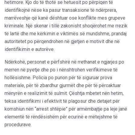
hetimore. Kjo do të thotë se hetuesit po përpiqen të
identifikojnë nëse ka pasur transaksione të ndërprera,
marrëveshje që kanë dështuar ose konflikte mes grupeve
kriminale. Një skenar i tillë zakonisht shoqërohet me rrezik
të lartë dhe me kërkimin e viktimës së mundshme, prandaj
autoritetet po përqendrohen në gjetjen e motivit dhe në
identifikimin e autorëve.
Ndërkohë, personat e përfshirë në rrethanat e ngjarjes po
merren në pyetje dhe po i nënshtrohen verifikimeve të
hollësishme. Policia po punon për të siguruar prova
materiale, për të zbardhur gjurmët dhe për të përcaktuar
mënyrën e realizimit të sulmit. Çështja mbetet nën hetim,
teksa identifikimi i efektivit të plagosur dhe detajet për
komshiun nën “arrest shtëpie” për armëmbajtje pa leje janë
elementë të rëndësishëm për ecurinë e mëtejshme të
procedurave.