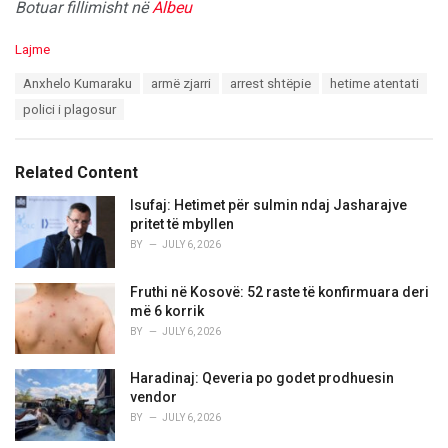
Botuar fillimisht në
Albeu
C
Lajme
a
T
Anxhelo Kumaraku
armë zjarri
arrest shtëpie
hetime atentati
t
a
e
polici i plagosur
g
g
s
o
:
r
Related Content
i
e
Isufaj: Hetimet për sulmin ndaj Jasharajve
s
pritet të mbyllen
:
BY
JULY 6, 2026
Fruthi në Kosovë: 52 raste të konfirmuara deri
më 6 korrik
BY
JULY 6, 2026
Haradinaj: Qeveria po godet prodhuesin
vendor
BY
JULY 6, 2026