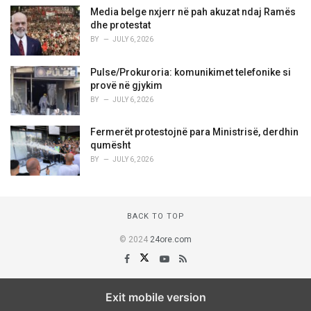
Media belge nxjerr në pah akuzat ndaj Ramës
dhe protestat
BY
JULY 6, 2026
Pulse/Prokuroria: komunikimet telefonike si
provë në gjykim
BY
JULY 6, 2026
Fermerët protestojnë para Ministrisë, derdhin
qumësht
BY
JULY 6, 2026
BACK TO TOP
© 2024
24ore.com
Exit mobile version