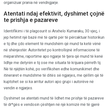
organizuar prania në vendngjarje.
Atentati ndaj efektivit, dyshimet çojnë
te prishja e pazareve
Identifikimi i të plagosurit si Anxhelo Kumaraku, 30 vjeç, i
jep hetimit një bazë më të qartë për të përcaktuar historikun
e tij dhe çdo element të mundshëm që mund ta ketë vënë
në shënjestër. Autoritetet po kontrollojnë informacione të
mëparshme, raportime apo ngjarje të tjera që mund të kenë
lidhje me detyrën e tij ose me situata të krijuara përreth tij.
Në të njëjtën kohë, po verifikohen edhe komunikimet dhe
itineraret e mundshme të ditës së ngjarjes, me qëllim që të
kuptohet se si ka arritur autori apo grupi i autorëve në
vendin e ngjarjes.
Dyshimet se atentati mund të lidhet me prishje të pazareve
të dr*gës e vendosin çështjen në një kornizë më të gjerë