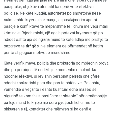
Hetimet për ngjarjen janë në zhvillim dhe, sipas dyshimeve
paraprake, objektiv i atentatit ka qenë vetë efektivi i
policisë. Në këtë kuadër, autoritetet po shqyrtojnë nëse
sulmi është kryer si hakmarrje, si paralajmërim apo si
pasojë e konflikteve të mëparshme të lidhura me veprimtari
kriminale. Rrjedhimisht, një nga hipotezat kryesore që po
ndiqet është ajo se ngjarja mund të ketë lidhje me prishje të
pazareve të
dr*gës
, një element që përmendet në hetim
për të shpjeguar motivet e mundshme.
Gjatë verifikimeve, policia dhe prokuroria po mbledhin prova
dhe po përpiqen të rindërtojnë momentin e sulmit: ku
ndodhej efektivi, si lëviznin personat përreth dhe çfarë
ndodhi konkretisht para dhe pas të shtënave. Po ashtu,
vëmendje e veçantë i është kushtuar edhe masës së
sigurisë të komshiut, pasi “arrest shtëpie” për armëmbajtje
pa leje mund të krijojë një sërë pyetjesh lidhur me të
shkuarën e tij, kontaktet dhe mënyrën si ka qenë e