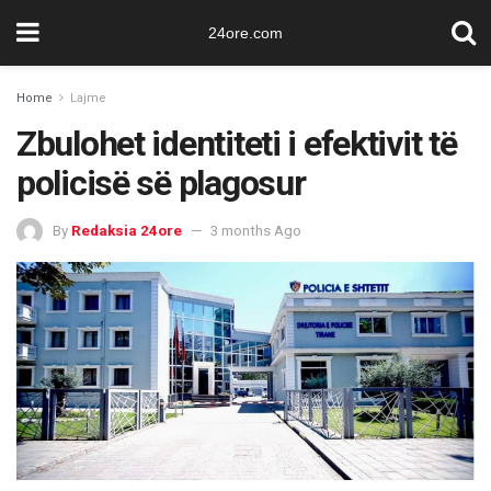
24ore.com
Home
Lajme
Zbulohet identiteti i efektivit të
policisë së plagosur
By
Redaksia 24ore
3 months Ago