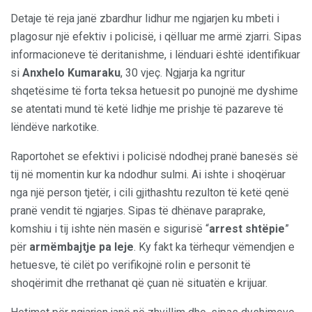
Detaje të reja janë zbardhur lidhur me ngjarjen ku mbeti i
plagosur një efektiv i policisë, i qëlluar me armë zjarri. Sipas
informacioneve të deritanishme, i lënduari është identifikuar
si
Anxhelo Kumaraku
, 30 vjeç. Ngjarja ka ngritur
shqetësime të forta teksa hetuesit po punojnë me dyshime
se atentati mund të ketë lidhje me prishje të pazareve të
lëndëve narkotike.
Raportohet se efektivi i policisë ndodhej pranë banesës së
tij në momentin kur ka ndodhur sulmi. Ai ishte i shoqëruar
nga një person tjetër, i cili gjithashtu rezulton të ketë qenë
pranë vendit të ngjarjes. Sipas të dhënave paraprake,
komshiu i tij ishte nën masën e sigurisë “
arrest shtëpie
”
për
armëmbajtje pa leje
. Ky fakt ka tërhequr vëmendjen e
hetuesve, të cilët po verifikojnë rolin e personit të
shoqërimit dhe rrethanat që çuan në situatën e krijuar.