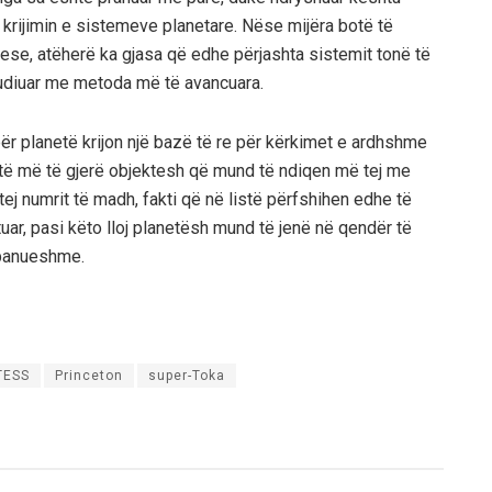
krijimin e sistemeve planetare. Nëse mijëra botë të
se, atëherë ka gjasa që edhe përjashta sistemit tonë të
tudiuar me metoda më të avancuara.
për planetë krijon një bazë të re për kërkimet e ardhshme
stë më të gjerë objektesh që mund të ndiqen më tej me
ej numrit të madh, fakti që në listë përfshihen edhe të
uar, pasi këto lloj planetësh mund të jenë në qendër të
 banueshme.
TESS
Princeton
super-Toka