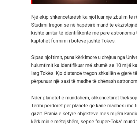
Një ekip shkencëtarësh ka njoftuar një zbulim të 
Studimi tregon se në hapësirë mund të ekzistojn
kishte arritur të identifikonte më parë astronomia 
kuptohet formimi i botëve jashtë Tokës.
Sipas njoftimit, puna kërkimore u drejtua nga Univ
hulumtimit ka identifikuar më shumë se 10 mijë kan
larg Tokës. Kjo distancë tregon shkallën e gjerë 
përpunuar një sasi të madhe të dhënash astronom
Ndër planetët e mundshëm, shkencëtarët theksojnë
Termi përdoret për planetë që kanë madhësi më të
gazit. Prania e këtyre objekteve mes mijëra kandi
kërkimin e mëtejshëm, sepse “super-Toka” mund të