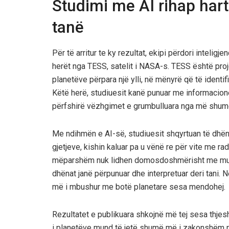
Studimi me AI rihap hart
tanë
Për të arritur te ky rezultat, ekipi përdori intelig
herët nga TESS, satelit i NASA-s. TESS është proje
planetëve përpara një ylli, në mënyrë që të ident
Këtë herë, studiuesit kanë punuar me informacion
përfshirë vëzhgimet e grumbulluara nga më shumë
Me ndihmën e AI-së, studiuesit shqyrtuan të dhëna
gjetjeve, kishin kaluar pa u vënë re për vite me rad
mëparshëm nuk lidhen domosdoshmërisht me mun
dhënat janë përpunuar dhe interpretuar deri tani. 
më i mbushur me botë planetare sesa mendohej.
Rezultatet e publikuara shkojnë më tej sesa thjesh
i planetëve mund të jetë shumë më i zakonshëm n