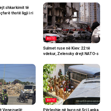
ejt shkarkimit të
çfarë thotë ligji i ri
BOTË
Sulmet ruse në Kiev: 22 të
vdekur, Zelensky drejt NATO-s
BOTË
ë Venezuelë:
Përleshje në burg në Sri Lanka,