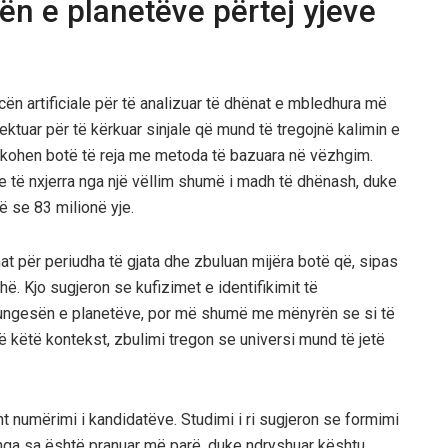
ën e planetëve përtej yjeve
jencën artificiale për të analizuar të dhënat e mbledhura më
ktuar për të kërkuar sinjale që mund të tregojnë kalimin e
ifikohen botë të reja me metoda të bazuara në vëzhgim.
e të nxjerra nga një vëllim shumë i madh të dhënash, duke
 se 83 milionë yje.
t për periudha të gjata dhe zbuluan mijëra botë që, sipas
hë. Kjo sugjeron se kufizimet e identifikimit të
gesën e planetëve, por më shumë me mënyrën se si të
Në këtë kontekst, zbulimi tregon se universi mund të jetë
t numërimi i kandidatëve. Studimi i ri sugjeron se formimi
ga sa është pranuar më parë, duke ndryshuar kështu