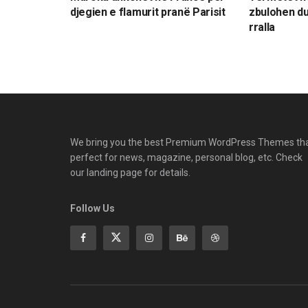
djegien e flamurit pranë Parisit
zbulohen du
rralla
We bring you the best Premium WordPress Themes th
perfect for news, magazine, personal blog, etc. Check
our landing page for details.
Follow Us