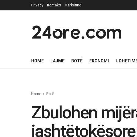
Privacy
Kontakti
Marketing
24ore.com
HOME
LAJME
BOTË
EKONOMI
UDHETIM
Home
Botë
Zbulohen mijëra
jashtëtokësore