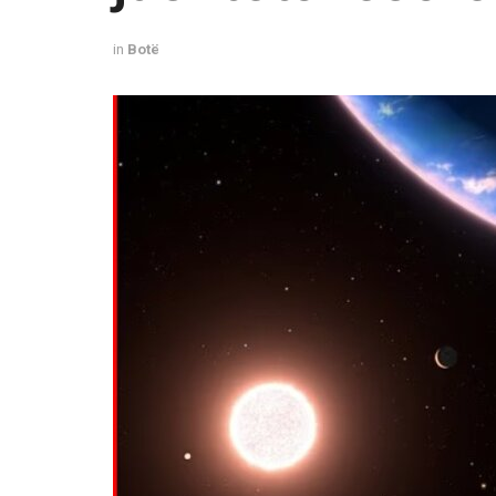
in
Botë