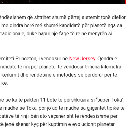
rëndësishëm që shtrihet shumë përtej sistemit tonë diellor.
ë me qindra herë më shumë kandidatë për planetë nga sa
tradicionale, duke hapur një faqe të re në mënyrën si
ersiteti Princeton, i vendosur në
New Jersey
. Qendra e
didatë të rinj për planetë, të vendosur triliona kilometra
të kërkimit dhe rëndësinë e metodës së përdorur për të
ike.
 se ka të paktën 11 botë të përshkruara si “super-Toka”.
 madhe se Toka, por jo aq të madhe sa gjigantët tipikë të
datëve të rinj i bën ato veçanërisht të rëndësishme për
 jenë skenar kyç për kuptimin e evolucionit planetar.