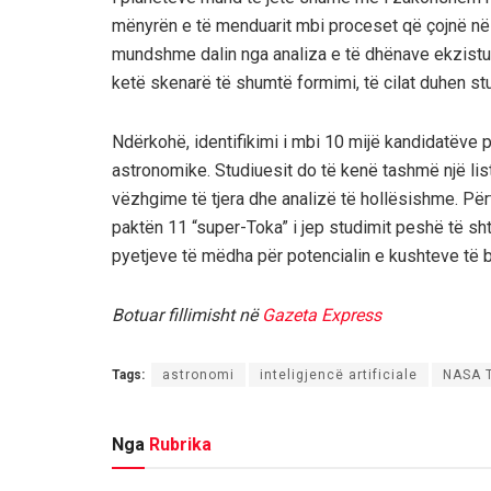
mënyrën e të menduarit mbi proceset që çojnë në 
mundshme dalin nga analiza e të dhënave ekzistue
ketë skenarë të shumtë formimi, të cilat duhen s
Ndërkohë, identifikimi i mbi 10 mijë kandidatëve 
astronomike. Studiuesit do të kenë tashmë një li
vëzhgime të tjera dhe analizë të hollësishme. Përt
paktën 11 “super-Toka” i jep studimit peshë të sht
pyetjeve të mëdha për potencialin e kushteve të
Botuar fillimisht në
Gazeta Express
Tags:
astronomi
inteligjencë artificiale
NASA 
Nga
Rubrika
BOTË