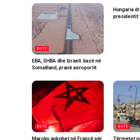
Hungaria dr
presidentit: 
BOTË
EBA, SHBA dhe Izraeli: bazë në
Somaliland, pranë aeroportit
BOTË
BOTË
Maroku ankohet në Francë për
Tërmetet n