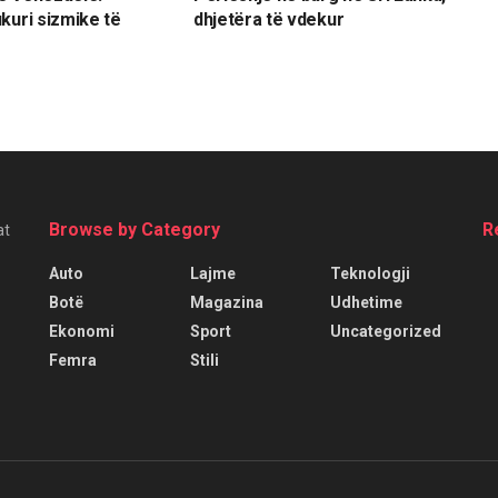
kuri sizmike të
dhjetëra të vdekur
Browse by Category
R
at
Auto
Lajme
Teknologji
Botë
Magazina
Udhetime
Ekonomi
Sport
Uncategorized
Femra
Stili