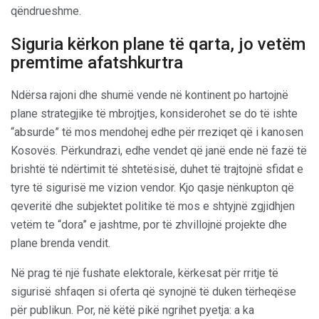
qëndrueshme.
Siguria kërkon plane të qarta, jo vetëm
premtime afatshkurtra
Ndërsa rajoni dhe shumë vende në kontinent po hartojnë
plane strategjike të mbrojtjes, konsiderohet se do të ishte
“absurde” të mos mendohej edhe për rreziqet që i kanosen
Kosovës. Përkundrazi, edhe vendet që janë ende në fazë të
brishtë të ndërtimit të shtetësisë, duhet të trajtojnë sfidat e
tyre të sigurisë me vizion vendor. Kjo qasje nënkupton që
qeveritë dhe subjektet politike të mos e shtyjnë zgjidhjen
vetëm te “dora” e jashtme, por të zhvillojnë projekte dhe
plane brenda vendit.
Në prag të një fushate elektorale, kërkesat për rritje të
sigurisë shfaqen si oferta që synojnë të duken tërheqëse
për publikun. Por, në këtë pikë ngrihet pyetja: a ka