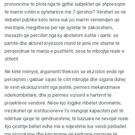
prononcime të plota nga të gjithë subjektet që shpresojnë
të marrin votën e qytetarëve më 7 qershor? Vërehet se në
debatet publike këto tema nuk po marrin vëmendjen që
meritojnë, megjithëse për një qytetar të zakonshëm,
mesazhi që përcillet nga ky abstenim është i qartë: se
partitë dhe aktorët kryesorë mund të jenë më shumë të
përqendruar te marrja e pushtetit, sesa te mbrojtja reale e
shtetit.
Në këtë mënyrë, argumenti thekson se ekziston ende një
perceptim i gabuar sipas të cilit mbrojtja dhe siguria duhej
të vinin ekskluzivisht nga jashtë, përmes mekanizmave
ndërkombëtarë, dhe jo përmes vizionit e hartimit të
projekteve vendore. Nëse kjo logjikë mbetet dominante,
rrezikohet që institucioneve t’u mungojë kapaciteti për të
ndërtuar qasje të qëndrueshme, të bazuara në nevojat reale.
Kjo çështje bëhet edhe më e ndjeshme kur vendi përballet
me provokime dhe kërcënime që kërkojnë përgjigje të