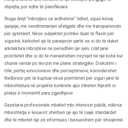
shpejta, por edhe të planifikuara.
Rruga drejt “mbrojtjes së ardhshme” lidhet, sipas kësaj
qasjeje, me vendimmarrjen afatgjatë dhe me transparencën
për qytetarët. Nëse subjektet politike duan të flasin për
sigurinë, kërkohet që të paraqesin qartë se si do të duket
arkitektura mbrojtëse në periudhën që vjen, cilat janë
prioritetet dhe si do të menaxhohen rreziqet në një kohë kur
shumë vende po lëvizin me plane strategjike. Diskutimi i
tillë, përtej emocioneve dhe perceptimeve, konsiderohet
thelbësor për të kuptuar nëse premtimet për siguri janë të
mbështetura në projekte konkrete apo mbeten thjesht si
prekje e momentit para zgjedhjeve.
Gazetaria profesionale mbahet mbi interesin publik, ndërsa
mbështetja e lexuesit shërben që ajo të ruajë standardet
dhe të mbetet një zë informues i besueshëm për shoqërinë.