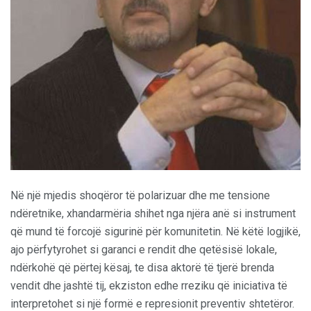
Në një mjedis shoqëror të polarizuar dhe me tensione
ndëretnike, xhandarmëria shihet nga njëra anë si instrument
që mund të forcojë sigurinë për komunitetin. Në këtë logjikë,
ajo përfytyrohet si garanci e rendit dhe qetësisë lokale,
ndërkohë që përtej kësaj, te disa aktorë të tjerë brenda
vendit dhe jashtë tij, ekziston edhe rreziku që iniciativa të
interpretohet si një formë e represionit preventiv shtetëror.