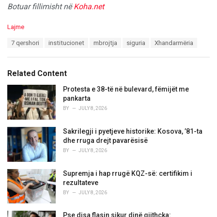
Botuar fillimisht në
Koha.net
C
Lajme
a
T
7 qershori
institucionet
mbrojtja
siguria
Xhandarmëria
t
a
e
g
g
s
o
Related Content
:
r
i
Protesta e 38-të në bulevard, fëmijët me
e
pankarta
s
BY
JULY 8, 2026
:
Sakrilegji i pyetjeve historike: Kosova, ’81-ta
dhe rruga drejt pavarësisë
BY
JULY 8, 2026
Supremja i hap rrugë KQZ-së: certifikim i
rezultateve
BY
JULY 8, 2026
Pse disa flasin sikur dinë gjithçka: