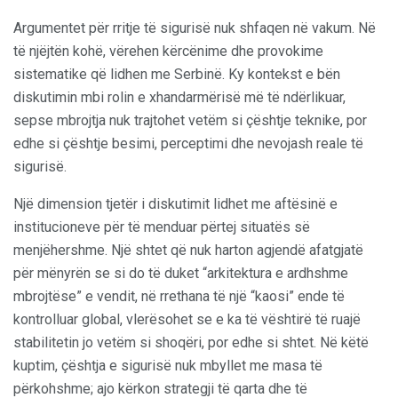
Argumentet për rritje të sigurisë nuk shfaqen në vakum. Në
të njëjtën kohë, vërehen kërcënime dhe provokime
sistematike që lidhen me Serbinë. Ky kontekst e bën
diskutimin mbi rolin e xhandarmërisë më të ndërlikuar,
sepse mbrojtja nuk trajtohet vetëm si çështje teknike, por
edhe si çështje besimi, perceptimi dhe nevojash reale të
sigurisë.
Një dimension tjetër i diskutimit lidhet me aftësinë e
institucioneve për të menduar përtej situatës së
menjëhershme. Një shtet që nuk harton agjendë afatgjatë
për mënyrën se si do të duket “arkitektura e ardhshme
mbrojtëse” e vendit, në rrethana të një “kaosi” ende të
kontrolluar global, vlerësohet se e ka të vështirë të ruajë
stabilitetin jo vetëm si shoqëri, por edhe si shtet. Në këtë
kuptim, çështja e sigurisë nuk mbyllet me masa të
përkohshme; ajo kërkon strategji të qarta dhe të