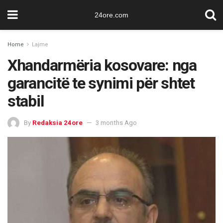
24ore.com
Home
Lajme
Xhandarmëria kosovare: nga
garancitë te synimi për shtet
stabil
By
Redaksia 24ore
3 months Ago