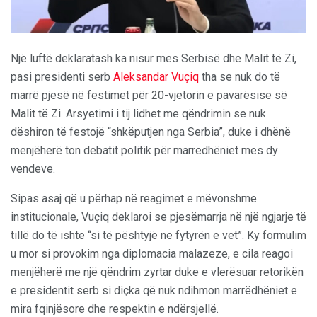
Një luftë deklaratash ka nisur mes Serbisë dhe Malit të Zi,
pasi presidenti serb
Aleksandar Vuçiq
tha se nuk do të
marrë pjesë në festimet për 20-vjetorin e pavarësisë së
Malit të Zi. Arsyetimi i tij lidhet me qëndrimin se nuk
dëshiron të festojë “shkëputjen nga Serbia”, duke i dhënë
menjëherë ton debatit politik për marrëdhëniet mes dy
vendeve.
Sipas asaj që u përhap në reagimet e mëvonshme
institucionale, Vuçiq deklaroi se pjesëmarrja në një ngjarje të
tillë do të ishte “si të pështyjë në fytyrën e vet”. Ky formulim
u mor si provokim nga diplomacia malazeze, e cila reagoi
menjëherë me një qëndrim zyrtar duke e vlerësuar retorikën
e presidentit serb si diçka që nuk ndihmon marrëdhëniet e
mira fqinjësore dhe respektin e ndërsjellë.