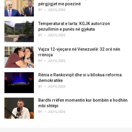
përgjigjet me poezinë
BY
JULY 6, 2026
Temperaturat e larta: KGJK autorizon
pezullimin e punës në gjykata
BY
JULY 6, 2026
Vajza 12-vjeçare në Venezuelë: 32 orë nën
rrënoja
BY
JULY 6, 2026
Rënia e Rankoviqit dhe si u bllokua reforma
demokratike
BY
JULY 6, 2026
Bardhi rrëfen momentin kur bombën e hodhën
mbi shtëpi
BY
JULY 6, 2026