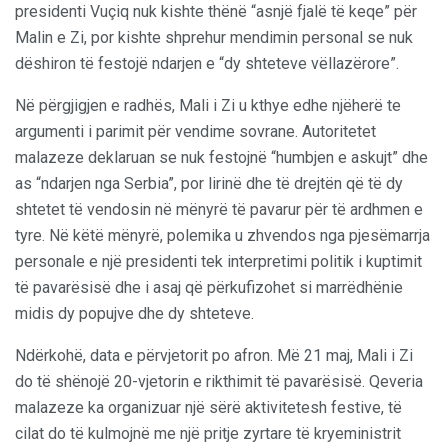
presidenti Vuçiq nuk kishte thënë “asnjë fjalë të keqe” për
Malin e Zi, por kishte shprehur mendimin personal se nuk
dëshiron të festojë ndarjen e “dy shteteve vëllazërore”.
Në përgjigjen e radhës, Mali i Zi u kthye edhe njëherë te
argumenti i parimit për vendime sovrane. Autoritetet
malazeze deklaruan se nuk festojnë “humbjen e askujt” dhe
as “ndarjen nga Serbia”, por lirinë dhe të drejtën që të dy
shtetet të vendosin në mënyrë të pavarur për të ardhmen e
tyre. Në këtë mënyrë, polemika u zhvendos nga pjesëmarrja
personale e një presidenti tek interpretimi politik i kuptimit
të pavarësisë dhe i asaj që përkufizohet si marrëdhënie
midis dy popujve dhe dy shteteve.
Ndërkohë, data e përvjetorit po afron. Më 21 maj, Mali i Zi
do të shënojë 20-vjetorin e rikthimit të pavarësisë. Qeveria
malazeze ka organizuar një sërë aktivitetesh festive, të
cilat do të kulmojnë me një pritje zyrtare të kryeministrit