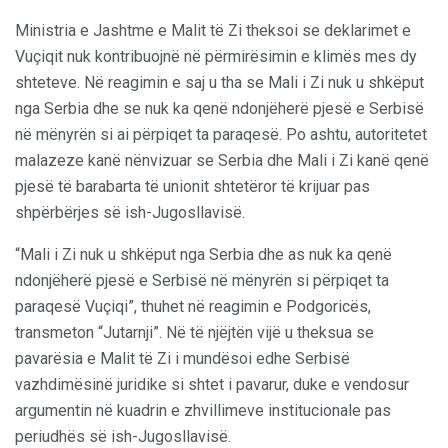
Ministria e Jashtme e Malit të Zi theksoi se deklarimet e
Vuçiqit nuk kontribuojnë në përmirësimin e klimës mes dy
shteteve. Në reagimin e saj u tha se Mali i Zi nuk u shkëput
nga Serbia dhe se nuk ka qenë ndonjëherë pjesë e Serbisë
në mënyrën si ai përpiqet ta paraqesë. Po ashtu, autoritetet
malazeze kanë nënvizuar se Serbia dhe Mali i Zi kanë qenë
pjesë të barabarta të unionit shtetëror të krijuar pas
shpërbërjes së ish-Jugosllavisë.
“Mali i Zi nuk u shkëput nga Serbia dhe as nuk ka qenë
ndonjëherë pjesë e Serbisë në mënyrën si përpiqet ta
paraqesë Vuçiqi”, thuhet në reagimin e Podgoricës,
transmeton “Jutarnji”. Në të njëjtën vijë u theksua se
pavarësia e Malit të Zi i mundësoi edhe Serbisë
vazhdimësinë juridike si shtet i pavarur, duke e vendosur
argumentin në kuadrin e zhvillimeve institucionale pas
periudhës së ish-Jugosllavisë.