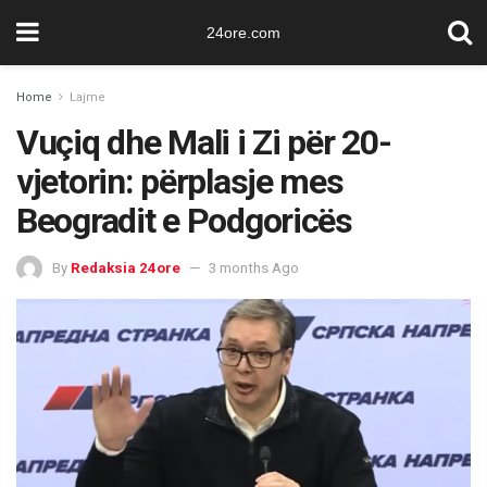
24ore.com
Home
Lajme
Vuçiq dhe Mali i Zi për 20-
vjetorin: përplasje mes
Beogradit e Podgoricës
By
Redaksia 24ore
3 months Ago