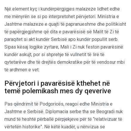
Një element kyç i kundërpërgjigjes malazeze lidhet edhe
me mënyrën se si po interpretohet përvjetori. Ministria e
Jashtme malazeze e quajti të papranueshme dhe politikisht
të papërgjegjshme që dita e pavarësisë së Malit të Zi të
paraqitet si akt kundër Serbisë apo kundër popullit serb.
Sipas kësaj logjike zyrtare, Mali i Zi nuk feston pavarësinë
kundër askujt, por si shprehje të vullnetit të lirë të
qytetarëve dhe të drejtës demokratike për të vendosur mbi
të ardhmen e vet.
Përvjetori i pavarësisë kthehet në
temë polemikash mes dy qeverive
Pas qëndrimit të Podgoricës, reagoi edhe Ministria e
Jashtme e Serbisë. Diplomacia serbe tha se Beogradi nuk
mund të heshtë përballë përpjekjeve për të “relativizuar të
vërtetën historike”. Në këtë kuadër, u nënvizua se