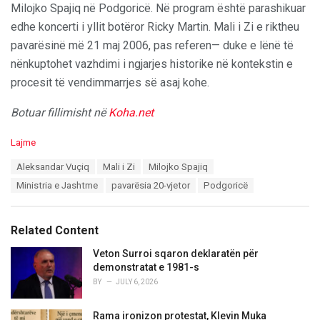
Milojko Spajiq në Podgoricë. Në program është parashikuar
edhe koncerti i yllit botëror Ricky Martin. Mali i Zi e riktheu
pavarësinë më 21 maj 2006, pas referen— duke e lënë të
nënkuptohet vazhdimi i ngjarjes historike në kontekstin e
procesit të vendimmarrjes së asaj kohe.
Botuar fillimisht në
Koha.net
C
Lajme
a
T
Aleksandar Vuçiq
Mali i Zi
Milojko Spajiq
t
a
e
Ministria e Jashtme
pavarësia 20-vjetor
Podgoricë
g
g
s
o
:
r
Related Content
i
e
Veton Surroi sqaron deklaratën për
s
demonstratat e 1981-s
:
BY
JULY 6, 2026
Rama ironizon protestat, Klevin Muka