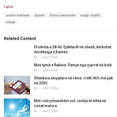
C
Lajme
a
T
anulim martese
dasem
histori personale
muaji i mjaltit
t
a
e
ndarje
g
g
s
o
:
r
Related Content
i
e
Protesta e 38-të/ Qytetarët në shesh, kërkohet
s
dorëheqja e Ramës
:
BY
JULY 7, 2026
Mes tymit e flakëve: Pamje nga zjarret në botë
BY
JULY 7, 2026
Shtetësia shqiptare në rënie: rreth 46% më pak
në 2025
BY
JULY 7, 2026
Mot i ndryshueshëm sot: reshje të lehta në
zonat malore
BY
JULY 7, 2026