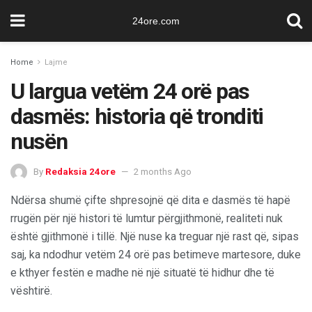
24ore.com
Home
Lajme
U largua vetëm 24 orë pas
dasmës: historia që tronditi
nusën
By
Redaksia 24ore
2 months Ago
Ndërsa shumë çifte shpresojnë që dita e dasmës të hapë
rrugën për një histori të lumtur përgjithmonë, realiteti nuk
është gjithmonë i tillë. Një nuse ka treguar një rast që, sipas
saj, ka ndodhur vetëm 24 orë pas betimeve martesore, duke
e kthyer festën e madhe në një situatë të hidhur dhe të
vështirë.