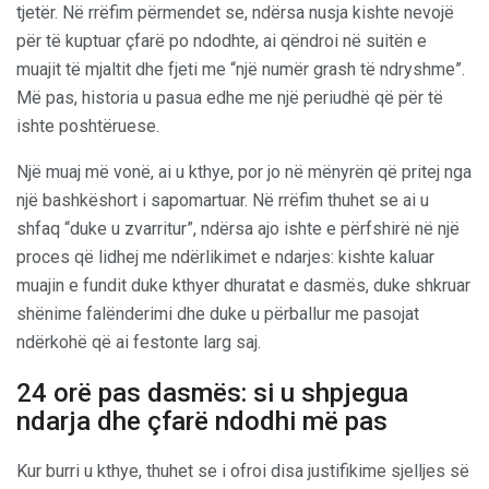
tjetër. Në rrëfim përmendet se, ndërsa nusja kishte nevojë
për të kuptuar çfarë po ndodhte, ai qëndroi në suitën e
muajit të mjaltit dhe fjeti me “një numër grash të ndryshme”.
Më pas, historia u pasua edhe me një periudhë që për të
ishte poshtëruese.
Një muaj më vonë, ai u kthye, por jo në mënyrën që pritej nga
një bashkëshort i sapomartuar. Në rrëfim thuhet se ai u
shfaq “duke u zvarritur”, ndërsa ajo ishte e përfshirë në një
proces që lidhej me ndërlikimet e ndarjes: kishte kaluar
muajin e fundit duke kthyer dhuratat e dasmës, duke shkruar
shënime falënderimi dhe duke u përballur me pasojat
ndërkohë që ai festonte larg saj.
24 orë pas dasmës: si u shpjegua
ndarja dhe çfarë ndodhi më pas
Kur burri u kthye, thuhet se i ofroi disa justifikime sjelljes së