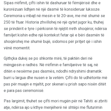
Sipas rrëfimit, çifti ishin të dashuruar të fëmijërisë dhe e
kurorëzuan lidhjen në një dasmë të konsideruar luksoze.
Ceremonia u mbajt në mesin e të 20-ave, me më shumë se
250 të ftuar. Historia zhvillohej në një qytet jugor ku, thuhej
se prindërit e tyre i përkisnin të njëjtit rreth shoqëror, ndërsa
familjet kishin edhe një kontekst fetar që e bëri dasmën të
shoqërohej me shumë bujë, sidomos për pritjet që i ishin
vënë momentit.
Gjithçka dukej se po shkonte mirë, të paktën deri në
mëngjesin e radhës. Në rrëfimin e familjarëve të saj, në
ditën e nesërme pas dasmës, ndodhi ndryshimi dramatik:
burri u largua dhe nusen e la vetëm. Çifti do të udhëtonte më
pas për muajin e mjaltit, por skenari u prish sapo nisën ditët
e para pas ceremonisë.
Pas largimit, thuhet se çifti mori rrugën për në Tahiti: ai zbriti
atje, ndërsa ajo u kthye menjëherë në shtëpi me fluturimin