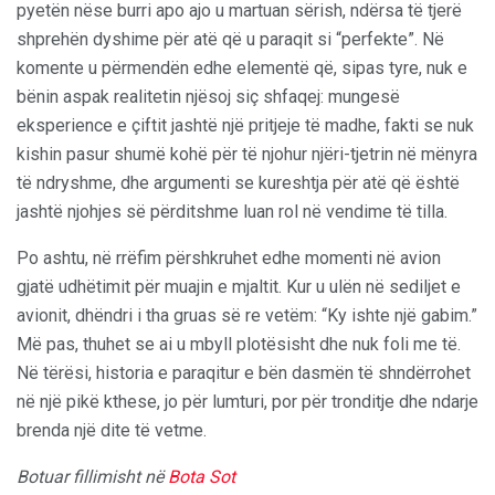
pyetën nëse burri apo ajo u martuan sërish, ndërsa të tjerë
shprehën dyshime për atë që u paraqit si “perfekte”. Në
komente u përmendën edhe elementë që, sipas tyre, nuk e
bënin aspak realitetin njësoj siç shfaqej: mungesë
eksperience e çiftit jashtë një pritjeje të madhe, fakti se nuk
kishin pasur shumë kohë për të njohur njëri-tjetrin në mënyra
të ndryshme, dhe argumenti se kureshtja për atë që është
jashtë njohjes së përditshme luan rol në vendime të tilla.
Po ashtu, në rrëfim përshkruhet edhe momenti në avion
gjatë udhëtimit për muajin e mjaltit. Kur u ulën në sediljet e
avionit, dhëndri i tha gruas së re vetëm: “Ky ishte një gabim.”
Më pas, thuhet se ai u mbyll plotësisht dhe nuk foli me të.
Në tërësi, historia e paraqitur e bën dasmën të shndërrohet
në një pikë kthese, jo për lumturi, por për tronditje dhe ndarje
brenda një dite të vetme.
Botuar fillimisht në
Bota Sot