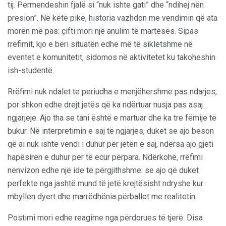
tij. Përmendeshin fjalë si “nuk ishte gati” dhe “ndihej nën
presion”. Në këtë pikë, historia vazhdon me vendimin që ata
morën më pas: çifti mori një anulim të martesës. Sipas
rrëfimit, kjo e bëri situatën edhe më të sikletshme në
eventet e komunitetit, sidomos në aktivitetet ku takoheshin
ish-studentë.
Rrëfimi nuk ndalet te periudha e menjëhershme pas ndarjes,
por shkon edhe drejt jetës që ka ndërtuar nusja pas asaj
ngjarjeje. Ajo tha se tani është e martuar dhe ka tre fëmijë të
bukur. Në interpretimin e saj të ngjarjes, duket se ajo beson
që ai nuk ishte vendi i duhur për jetën e saj, ndërsa ajo gjeti
hapësirën e duhur për të ecur përpara. Ndërkohë, rrëfimi
nënvizon edhe një ide të përgjithshme: se ajo që duket
perfekte nga jashtë mund të jetë krejtësisht ndryshe kur
mbyllen dyert dhe marrëdhënia përballet me realitetin.
Postimi mori edhe reagime nga përdorues të tjerë. Disa