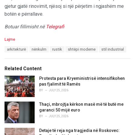
gjetur gjatë rinovimit, njësoj si një përjetim i ngjashëm me
botën e përrallave.
Botuar fillimisht në
Telegrafi
C
Lajme
a
T
arkitekturë
nënkulm
rustik
shtëpi moderne
stil industrial
t
a
e
g
g
s
o
Related Content
:
r
i
Protesta para Kryeministrisë intensifikohen
e
pas fjalimit të Ramës
s
BY
JULY 25, 2026
:
Thaçi, mbrojtja kërkon masë më të butë me
garanci 50 mijë euro
BY
JULY 25, 2026
Detaje të reja nga tragjedia në Roskovec: