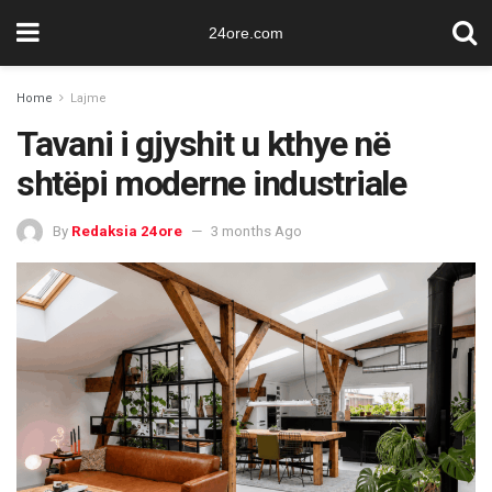
24ore.com
Home
Lajme
Tavani i gjyshit u kthye në
shtëpi moderne industriale
By
Redaksia 24ore
3 months Ago