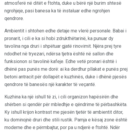
atmosferë në ditët e ftohta, duke u bërë një burim shtesë
ngrohjeje, pasi banesa ka të instaluar edhe ngrohjen
qendrore.
Ambientit i shtohen edhe detaje me vlerë personale. Babai i
pronarit, i cili e ka si hobi zdrukthëtarinë, ka punuar dy
tavolina nga druri i shpëtuar gjatë rinovimit. Njëra prej tyre
ndodhet në tryezari, ndërsa tjetra është në sallon dhe
funksionon si tavolinë kafeje. Edhe vetë pronari është i
dhënë pas punës me dorë: ai ka derdhur pllakat e punës prej
betoni antracit për dollapët e kuzhinës, duke i dhënë pjesës
qendrore të banesës një karakter të veçantë.
Kuzhina ka një ishull të zi, i cili organizon hapësirën dhe
shërben si qendër për mbledhje e qëndrime të përbashkëta.
Ky ishull krijon kontrast me pjesën tjetër të ambientit ditor,
ku dominojnë druri dhe stili rustik. Pamja e kësaj zone është
moderne dhe e përmbajtur, por pa u ndjerë e ftohtë. Ndër