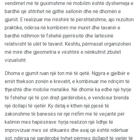
vendimet më të guximshme në mobilim është dyshemeja e
bardhë që shtrihet në gjithë sallonin dhe në dhomën e
gjumit. E realizuar me rrëshirë të përshtatshme, ajo rezulton
praktike, ndërsa në kombinim me muret dhe tavanin e
bardhë ndihmon të fshehë pjerrësitë dhe lartësinë
relativisht të ulët të tavanit. Kështu, përmasat organizohen
më mirë dhe gjeometria e vështirë e nënkulmit zbutet
vizualisht.
Dhoma e gjumit ruan një ton më të qetë. Ngjyra e gjelbër e
errët thekson zonën e krevatit, e kombinuar me ndriçim të
thjeshtë dhe mobilie metalike. Në dhomë ka edhe një hyrje
të fshehur që të çon drejt gardërobës, e vendosur brenda
një dollapi të vjetër. Ky detaj e kthen një pjesë të
zakonshme të banesës në një rrëfim më të veçantë për
kalimin mes hapësirave: hyrja realizon një lidhje të
improvizuar mes së shkuarës dhe asaj që është ndërtuar
sot, ndërsa në gardërobë hyhet përmes dollapit të vjetër të