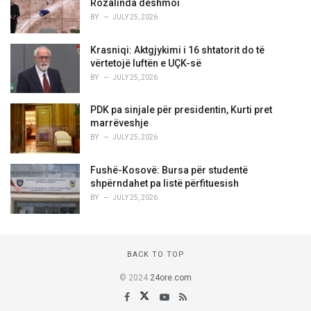
Rozalinda dëshmoi
BY
JULY 25, 2026
Krasniqi: Aktgjykimi i 16 shtatorit do të
vërtetojë luftën e UÇK-së
BY
JULY 25, 2026
PDK pa sinjale për presidentin, Kurti pret
marrëveshje
BY
JULY 25, 2026
Fushë-Kosovë: Bursa për studentë
shpërndahet pa listë përfituesish
BY
JULY 25, 2026
BACK TO TOP
© 2024
24ore.com