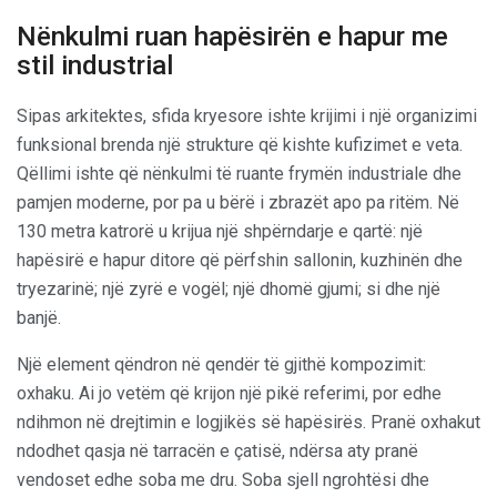
Nënkulmi ruan hapësirën e hapur me
stil industrial
Sipas arkitektes, sfida kryesore ishte krijimi i një organizimi
funksional brenda një strukture që kishte kufizimet e veta.
Qëllimi ishte që nënkulmi të ruante frymën industriale dhe
pamjen moderne, por pa u bërë i zbrazët apo pa ritëm. Në
130 metra katrorë u krijua një shpërndarje e qartë: një
hapësirë e hapur ditore që përfshin sallonin, kuzhinën dhe
tryezarinë; një zyrë e vogël; një dhomë gjumi; si dhe një
banjë.
Një element qëndron në qendër të gjithë kompozimit:
oxhaku. Ai jo vetëm që krijon një pikë referimi, por edhe
ndihmon në drejtimin e logjikës së hapësirës. Pranë oxhakut
ndodhet qasja në tarracën e çatisë, ndërsa aty pranë
vendoset edhe soba me dru. Soba sjell ngrohtësi dhe