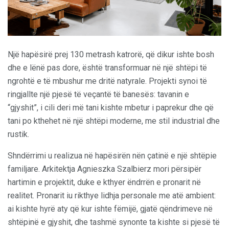
Një hapësirë prej 130 metrash katrorë, që dikur ishte bosh
dhe e lënë pas dore, është transformuar në një shtëpi të
ngrohtë e të mbushur me dritë natyrale. Projekti synoi të
ringjallte një pjesë të veçantë të banesës: tavanin e
“gjyshit”, i cili deri më tani kishte mbetur i paprekur dhe që
tani po kthehet në një shtëpi moderne, me stil industrial dhe
rustik.
Shndërrimi u realizua në hapësirën nën çatinë e një shtëpie
familjare. Arkitektja Agnieszka Szalbierz mori përsipër
hartimin e projektit, duke e kthyer ëndrrën e pronarit në
realitet. Pronarit iu rikthye lidhja personale me atë ambient:
ai kishte hyrë aty që kur ishte fëmijë, gjatë qëndrimeve në
shtëpinë e gjyshit, dhe tashmë synonte ta kishte si pjesë të