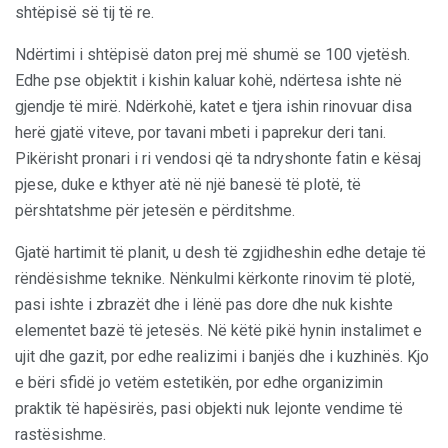
shtëpisë së tij të re.
Ndërtimi i shtëpisë daton prej më shumë se 100 vjetësh.
Edhe pse objektit i kishin kaluar kohë, ndërtesa ishte në
gjendje të mirë. Ndërkohë, katet e tjera ishin rinovuar disa
herë gjatë viteve, por tavani mbeti i paprekur deri tani.
Pikërisht pronari i ri vendosi që ta ndryshonte fatin e kësaj
pjese, duke e kthyer atë në një banesë të plotë, të
përshtatshme për jetesën e përditshme.
Gjatë hartimit të planit, u desh të zgjidheshin edhe detaje të
rëndësishme teknike. Nënkulmi kërkonte rinovim të plotë,
pasi ishte i zbrazët dhe i lënë pas dore dhe nuk kishte
elementet bazë të jetesës. Në këtë pikë hynin instalimet e
ujit dhe gazit, por edhe realizimi i banjës dhe i kuzhinës. Kjo
e bëri sfidë jo vetëm estetikën, por edhe organizimin
praktik të hapësirës, pasi objekti nuk lejonte vendime të
rastësishme.