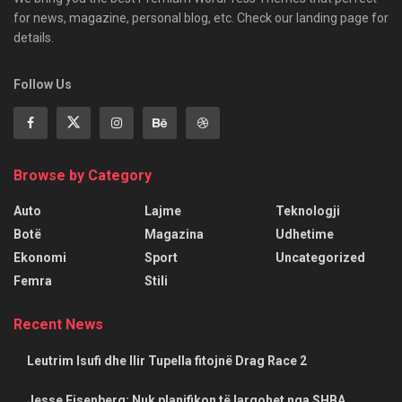
for news, magazine, personal blog, etc. Check our landing page for
details.
Follow Us
Browse by Category
Auto
Lajme
Teknologji
Botë
Magazina
Udhetime
Ekonomi
Sport
Uncategorized
Femra
Stili
Recent News
Leutrim Isufi dhe Ilir Tupella fitojnë Drag Race 2
Jesse Eisenberg: Nuk planifikon të largohet nga SHBA