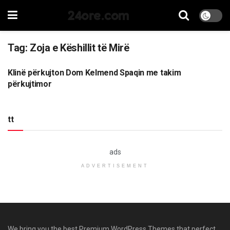
24ore.com
Tag:
Zoja e Këshillit të Mirë
Klinë përkujton Dom Kelmend Spaqin me takim
LAJME
përkujtimor
tt
ads
ADVERTISEMENT
We bring you the best Premium WordPress Themes that perfect