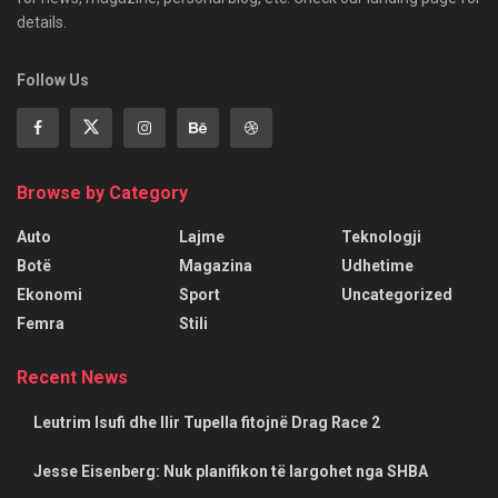
details.
Follow Us
Browse by Category
Auto
Lajme
Teknologji
Botë
Magazina
Udhetime
Ekonomi
Sport
Uncategorized
Femra
Stili
Recent News
Leutrim Isufi dhe Ilir Tupella fitojnë Drag Race 2
Jesse Eisenberg: Nuk planifikon të largohet nga SHBA