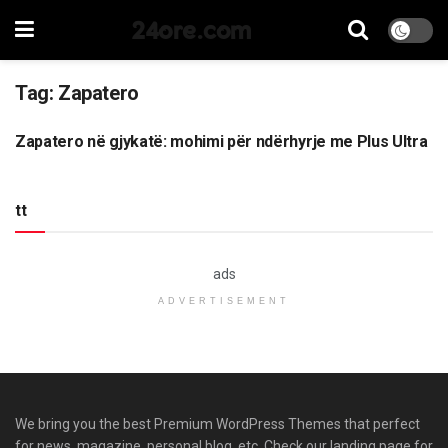
24ore.com
Tag:
Zapatero
Zapatero në gjykatë: mohimi për ndërhyrje me Plus Ultra
LAJME
tt
ads
ADVERTISEMENT
We bring you the best Premium WordPress Themes that perfect
for news, magazine, personal blog, etc. Check our landing page for