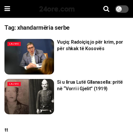
24ore.com
Tag:
xhandarmëria serbe
Vuçiq: Radoiçiq jo për krim, por
LAJME
për shkak të Kosovës
Si u lirua Lutë Gllanasella: pritë
LAJME
në “Vorri i Gjelit” (1919)
tt