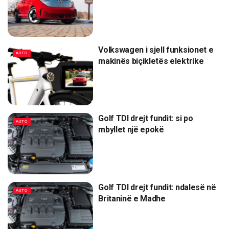
Volkswagen i sjell funksionet e
AUTO
makinës biçikletës elektrike
Golf TDI drejt fundit: si po
AUTO
mbyllet një epokë
Golf TDI drejt fundit: ndalesë në
AUTO
Britaninë e Madhe