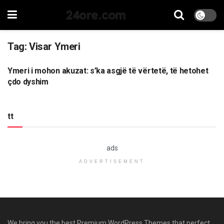
24ore.com
Tag:
Visar Ymeri
Ymeri i mohon akuzat: s’ka asgjë të vërtetë, të hetohet
LAJME
çdo dyshim
tt
ads
ADVERTISEMENT
We bring you the best Premium WordPress Themes that perfect