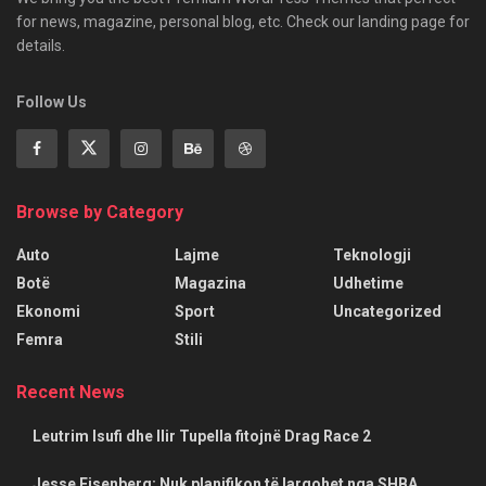
for news, magazine, personal blog, etc. Check our landing page for
details.
Follow Us
Browse by Category
Auto
Lajme
Teknologji
Botë
Magazina
Udhetime
Ekonomi
Sport
Uncategorized
Femra
Stili
Recent News
Leutrim Isufi dhe Ilir Tupella fitojnë Drag Race 2
Jesse Eisenberg: Nuk planifikon të largohet nga SHBA