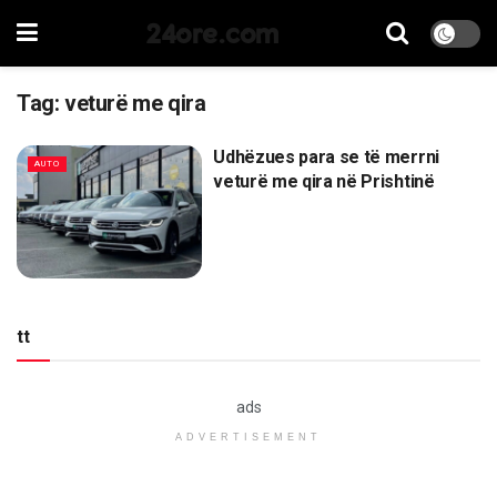
24ore.com
Tag:
veturë me qira
Udhëzues para se të merrni
AUTO
veturë me qira në Prishtinë
tt
ads
ADVERTISEMENT