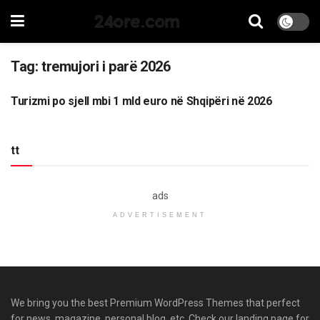
24ore.com
Tag:
tremujori i parë 2026
Turizmi po sjell mbi 1 mld euro në Shqipëri në 2026
EKONOMI
tt
ads
ADVERTISEMENT
We bring you the best Premium WordPress Themes that perfect
for news, magazine, personal blog, etc. Check our landing page for