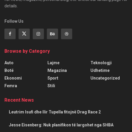
details.
Follow Us
Browse by Category
Auto
Lajme
Teknologji
Botë
Magazina
Udhetime
Ekonomi
Sport
Uncategorized
Femra
Stili
Recent News
Leutrim Isufi dhe Ilir Tupella fitojnë Drag Race 2
Jesse Eisenberg: Nuk planifikon të largohet nga SHBA