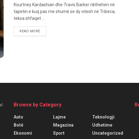
Kourtney Kardashian dhe Travis Barker rikthehen në
tapetin e kuq pas më shumë se dy vitesh në Tribeca,
teksa shfaqet ...
READ MORE
Browse by Category
R
at
Auto
Lajme
Teknologji
Botë
Magazina
Udhetime
Ekonomi
Sport
Uncategorized