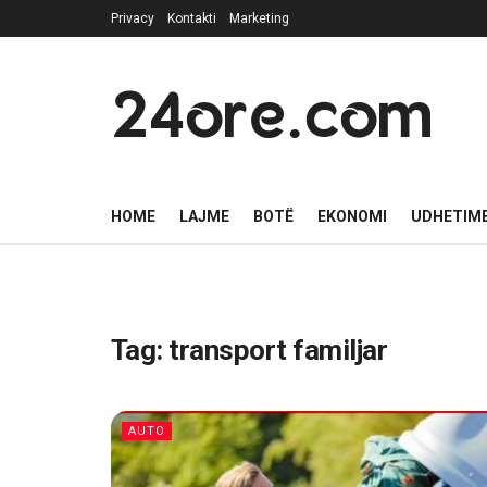
Privacy
Kontakti
Marketing
24ore.com
HOME
LAJME
BOTË
EKONOMI
UDHETIM
Tag:
transport familjar
AUTO