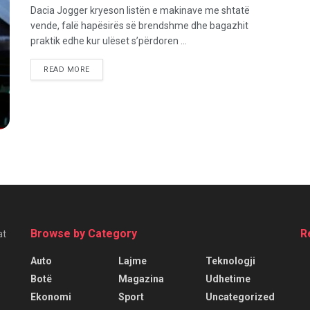
Dacia Jogger kryeson listën e makinave me shtatë
vende, falë hapësirës së brendshme dhe bagazhit
praktik edhe kur ulëset s’përdoren ...
READ MORE
Browse by Category
R
at
Auto
Lajme
Teknologji
Botë
Magazina
Udhetime
Ekonomi
Sport
Uncategorized