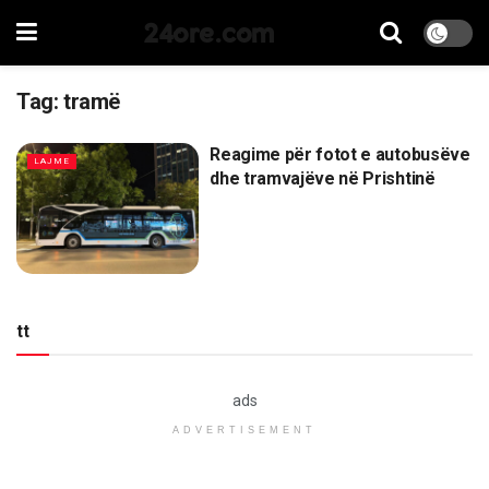
24ore.com
Tag:
tramë
Reagime për fotot e autobusëve
LAJME
dhe tramvajëve në Prishtinë
tt
ads
ADVERTISEMENT