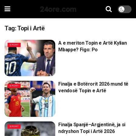
24ore.com
Tag:
Topi i Artë
A e meriton Topin e Artë Kylian
SPORT
Mbappe? Figo: Po
Finalja e Botërorit 2026 mund të
SPORT
vendosë Topin e Artë
Finalja Spanjë–Argjentinë, ja si
SPORT
ndryshon Topi i Artë 2026