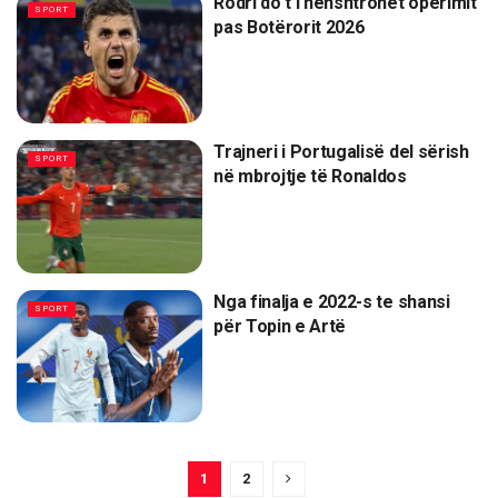
Rodri do t’i nënshtrohet operimit
SPORT
pas Botërorit 2026
Trajneri i Portugalisë del sërish
SPORT
në mbrojtje të Ronaldos
Nga finalja e 2022-s te shansi
SPORT
për Topin e Artë
1
2