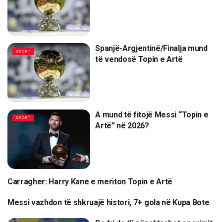
Spanjë-Argjentinë/Finalja mund
SPORT
të vendosë Topin e Artë
A mund të fitojë Messi “Topin e
SPORT
Artë” në 2026?
Carragher: Harry Kane e meriton Topin e Artë
SPORT
Messi vazhdon të shkruajë histori, 7+ gola në Kupa Bote
SPORT