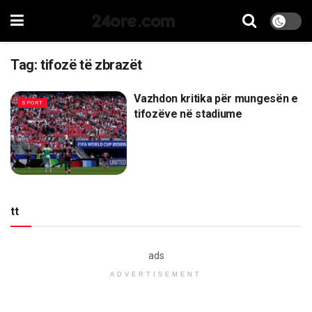
24ore.com
Tag:
tifozë të zbrazët
Vazhdon kritika për mungesën e
SPORT
tifozëve në stadiume
tt
ads
ADVERTISEMENT