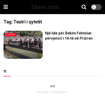
24ore.com
Tag:
Teatri i qytetit
Një lule për Bekim Fehmiun:
LAJME
përvjetori i 16-të në Prizren
tt
ads
ADVERTISEMENT