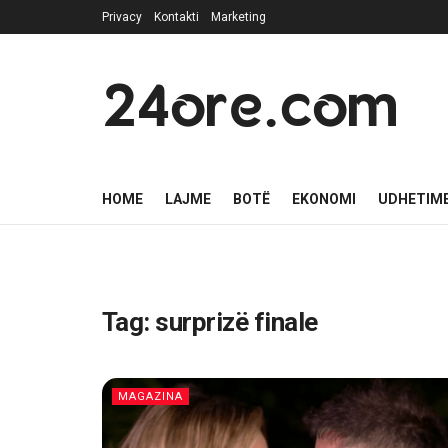
Privacy
Kontakti
Marketing
24ore.com
HOME
LAJME
BOTË
EKONOMI
UDHETIM
Tag:
surprizë finale
MAGAZINA