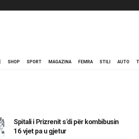
E
SHOP
SPORT
MAGAZINA
FEMRA
STILI
AUTO
T
Spitali i Prizrenit s’di për kombibusin
16 vjet pa u gjetur