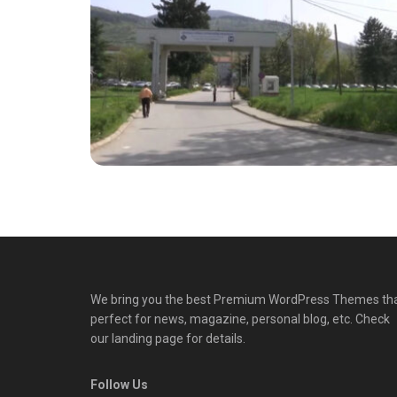
We bring you the best Premium WordPress Themes th
perfect for news, magazine, personal blog, etc. Check
our landing page for details.
Follow Us