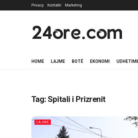
Privacy
Kontakti
Marketing
24ore.com
HOME
LAJME
BOTË
EKONOMI
UDHETIM
Tag:
Spitali i Prizrenit
LAJME