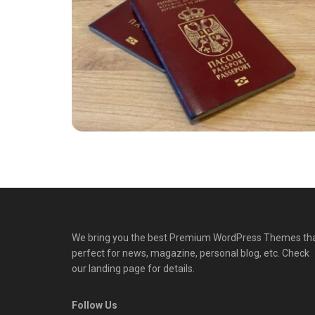
We bring you the best Premium WordPress Themes th
perfect for news, magazine, personal blog, etc. Check
our landing page for details.
Follow Us