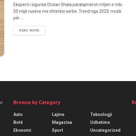
Eksperti i sigurisë Drizan Shala paralajmëron rritjen e mbi
50 mijë rusëve me shtetësi serbe. Trend nga 2023: rrezik
për ...
READ MORE
Browse by Category
R
at
Auto
Lajme
Teknologji
Botë
Magazina
Udhetime
Ekonomi
Sport
Uncategorized