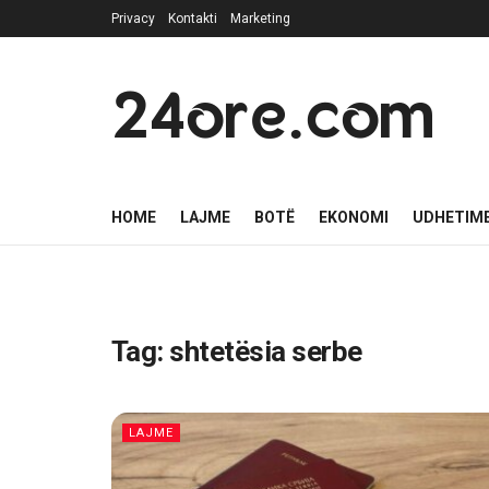
Privacy
Kontakti
Marketing
24ore.com
HOME
LAJME
BOTË
EKONOMI
UDHETIM
Tag:
shtetësia serbe
LAJME