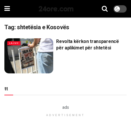
24ore.com
Tag:
shtetësia e Kosovës
Revolta kërkon transparencë
LAJME
për aplikimet për shtetësi
tt
ads
ADVERTISEMENT