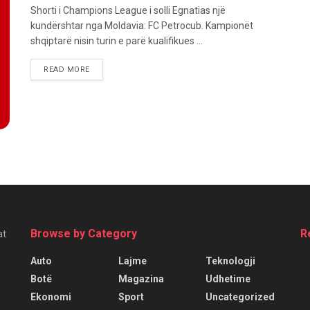
Shorti i Champions League i solli Egnatias një
kundërshtar nga Moldavia: FC Petrocub. Kampionët
shqiptarë nisin turin e parë kualifikues ...
READ MORE
Browse by Category
R
at
Auto
Lajme
Teknologji
Botë
Magazina
Udhetime
Ekonomi
Sport
Uncategorized