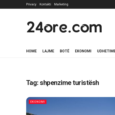
Privacy
Kontakti
Marketing
24ore.com
HOME
LAJME
BOTË
EKONOMI
UDHETIM
Tag:
shpenzime turistësh
EKONOMI