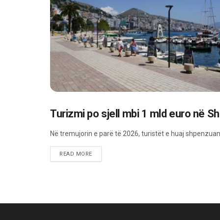
Turizmi po sjell mbi 1 mld euro në S
EKONOMI
Në tremujorin e parë të 2026, turistët e huaj shpenzuan m
READ MORE