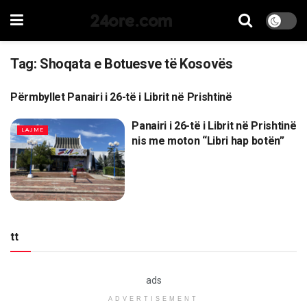
24ore.com
Tag:
Shoqata e Botuesve të Kosovës
Përmbyllet Panairi i 26-të i Librit në Prishtinë
LAJME
Panairi i 26-të i Librit në Prishtinë
LAJME
nis me moton “Libri hap botën”
tt
ads
ADVERTISEMENT