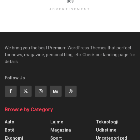
ads
ADVERTISEMENT
We bring you the best Premium WordPress Themes that perfect
for news, magazine, personal blog, etc. Check our landing page for
details.
Follow Us
Browse by Category
Auto
Lajme
Teknologji
Botë
Magazina
Udhetime
Ekonomi
Sport
Uncategorized