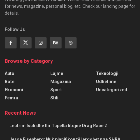
for news, magazine, personal blog, etc. Check our landing page for
details.
Follow Us
Browse by Category
Auto
Lajme
Teknologji
Botë
Magazina
Udhetime
Ekonomi
Sport
Uncategorized
Femra
Stili
Recent News
Leutrim Isufi dhe Ilir Tupella fitojnë Drag Race 2
Jesse Eisenberg: Nuk planifikon të largohet nga SHBA