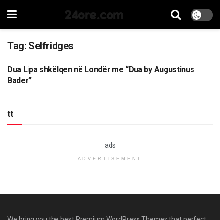
24ore.com
Tag:
Selfridges
Dua Lipa shkëlqen në Londër me “Dua by Augustinus
MAGAZINA
Bader”
tt
ads
ADVERTISEMENT
We bring you the best Premium WordPress Themes that perfect