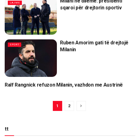
Milani në dilemë: presidenti
LAJME
sqaroi për drejtorin sportiv
Ruben Amorim gati të drejtojë
SPORT
Milanin
Ralf Rangnick refuzon Milanin, vazhdon me Austrinë
SPORT
1
2
tt