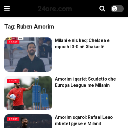
24ore.com
Tag:
Ruben Amorim
Milani e nis keq: Chelsea e
SPORT
mposht 3-0 në Xhakartë
Amorim i qartë: Scudetto dhe
SPORT
Europa League me Milanin
Amorim sqaroi: Rafael Leao
SPORT
mbetet pjesë e Milanit