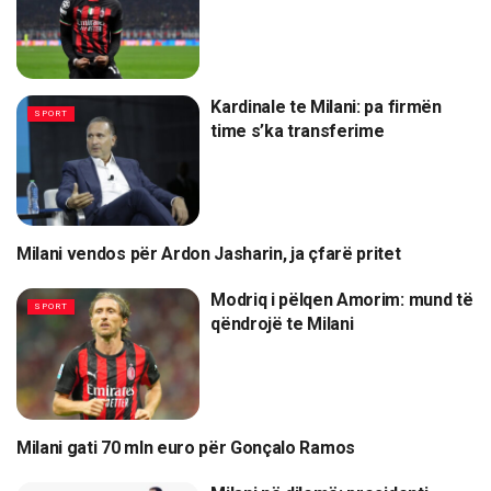
Kardinale te Milani: pa firmën
SPORT
time s’ka transferime
Milani vendos për Ardon Jasharin, ja çfarë pritet
SPORT
Modriq i pëlqen Amorim: mund të
SPORT
qëndrojë te Milani
Milani gati 70 mln euro për Gonçalo Ramos
SPORT