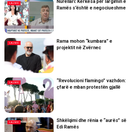
Nurellari: Kërkesa për largimin e
LAJME
Ramës s’është e negociueshme
Rama mohon “kumbara” e
LAJME
projektit në Zvërnec
“Revolucioni flamingo” vazhdon:
LAJME
çfarë e mban protestën gjallë
Shkëlqimi dhe rënia e “aurës” së
LAJME
Edi Ramës