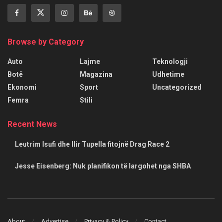
Browse by Category
Auto
Lajme
Teknologji
Botë
Magazina
Udhetime
Ekonomi
Sport
Uncategorized
Femra
Stili
Recent News
Leutrim Isufi dhe Ilir Tupella fitojnë Drag Race 2
Jesse Eisenberg: Nuk planifikon të largohet nga SHBA
About
Advertise
Privacy & Policy
Contact