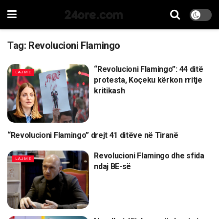
24ore.com
Tag:
Revolucioni Flamingo
“Revolucioni Flamingo”: 44 ditë
LAJME
protesta, Koçeku kërkon rritje
kritikash
“Revolucioni Flamingo” drejt 41 ditëve në Tiranë
LAJME
Revolucioni Flamingo dhe sfida
LAJME
ndaj BE-së