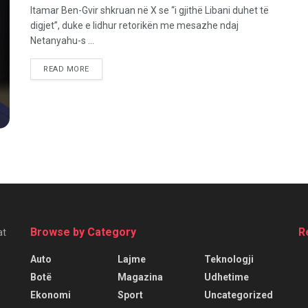
Itamar Ben-Gvir shkruan në X se “i gjithë Libani duhet të
digjet”, duke e lidhur retorikën me mesazhe ndaj
Netanyahu-s ...
READ MORE
Browse by Category
R
at
Auto
Lajme
Teknologji
Botë
Magazina
Udhetime
Ekonomi
Sport
Uncategorized