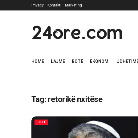
Privacy
Kontakti
Marketing
24ore.com
HOME
LAJME
BOTË
EKONOMI
UDHETIM
Tag:
retorikë nxitëse
BOTË