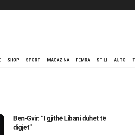
E
SHOP
SPORT
MAGAZINA
FEMRA
STILI
AUTO
T
Ben-Gvir: “I gjithë Libani duhet të
digjet”