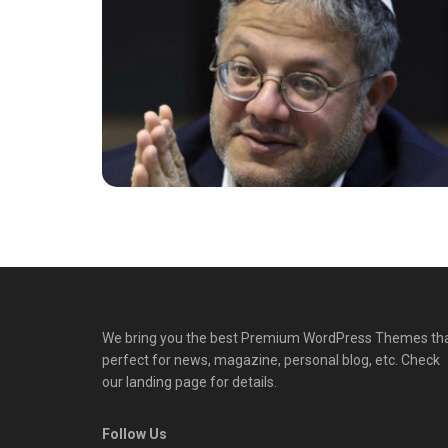
We bring you the best Premium WordPress Themes th
perfect for news, magazine, personal blog, etc. Check
our landing page for details.
Follow Us