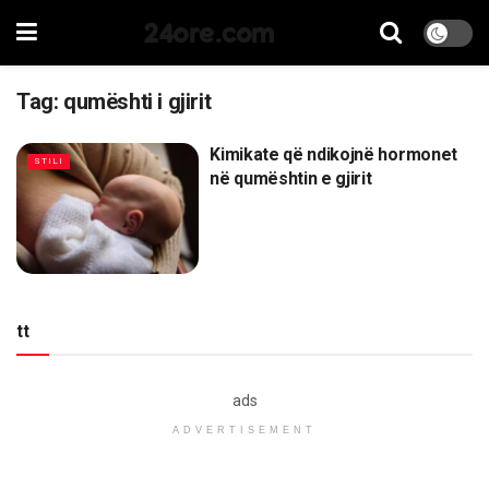
24ore.com
Tag:
qumështi i gjirit
Kimikate që ndikojnë hormonet
STILI
në qumështin e gjirit
tt
ads
ADVERTISEMENT