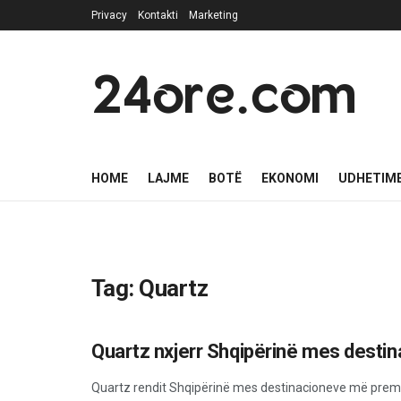
Privacy
Kontakti
Marketing
24ore.com
HOME
LAJME
BOTË
EKONOMI
UDHETIM
Tag:
Quartz
Quartz nxjerr Shqipërinë mes dest
BOTË
Quartz rendit Shqipërinë mes destinacioneve më premtu