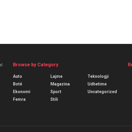
Browse by Category
R
at
Auto
Lajme
Teknologji
Botë
Magazina
Udhetime
Ekonomi
Sport
Uncategorized
Femra
Stili