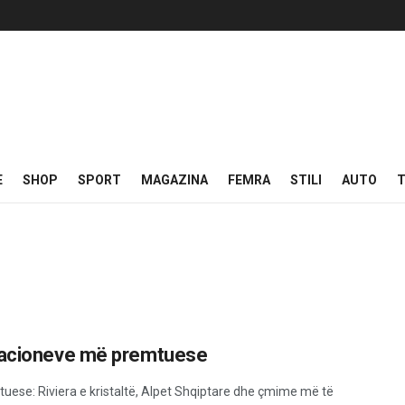
E
SHOP
SPORT
MAGAZINA
FEMRA
STILI
AUTO
T
inacioneve më premtuese
ese: Riviera e kristaltë, Alpet Shqiptare dhe çmime më të