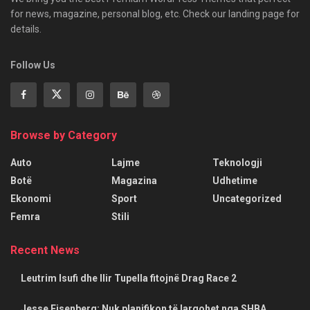
for news, magazine, personal blog, etc. Check our landing page for
details.
Follow Us
Browse by Category
Auto
Lajme
Teknologji
Botë
Magazina
Udhetime
Ekonomi
Sport
Uncategorized
Femra
Stili
Recent News
Leutrim Isufi dhe Ilir Tupella fitojnë Drag Race 2
Jesse Eisenberg: Nuk planifikon të largohet nga SHBA