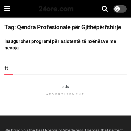
24ore.com
Tag:
Qendra Profesionale për Gjithëpërfshirje
Inaugurohet programi për asistentë të nxënësve me
LAJME
nevoja
tt
ads
ADVERTISEMENT
We bring you the best Premium WordPress Themes that perfect