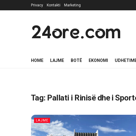
Privacy
Kontakti
Marketing
24ore.com
HOME
LAJME
BOTË
EKONOMI
UDHETIM
Tag:
Pallati i Rinisë dhe i Spor
LAJME