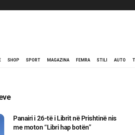
E
SHOP
SPORT
MAGAZINA
FEMRA
STILI
AUTO
T
teve
Panairi i 26-të i Librit në Prishtinë nis
me moton “Libri hap botën”