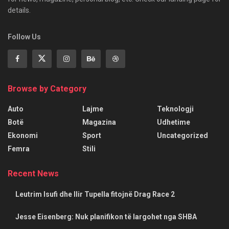
details.
Follow Us
Browse by Category
Auto
Lajme
Teknologji
Botë
Magazina
Udhetime
Ekonomi
Sport
Uncategorized
Femra
Stili
Recent News
Leutrim Isufi dhe Ilir Tupella fitojnë Drag Race 2
Jesse Eisenberg: Nuk planifikon të largohet nga SHBA