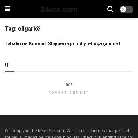
24ore.com
Tag:
oligarkë
Tabaku në Kuvend: Shqipëria po mbytet nga çmimet
LAJME
tt
ads
ADVERTISEMENT
We bring you the best Premium WordPress Themes that perfect
for news, magazine, personal blog, etc. Check our landing page for