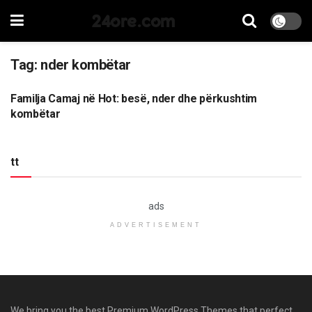
24ore.com
Tag:
nder kombëtar
Familja Camaj në Hot: besë, nder dhe përkushtim
LAJME
kombëtar
tt
ads
ADVERTISEMENT
We bring you the best Premium WordPress Themes that perfect