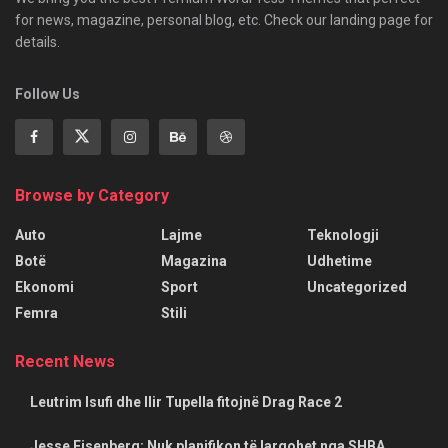
for news, magazine, personal blog, etc. Check our landing page for
details.
Follow Us
Browse by Category
Auto
Lajme
Teknologji
Botë
Magazina
Udhetime
Ekonomi
Sport
Uncategorized
Femra
Stili
Recent News
Leutrim Isufi dhe Ilir Tupella fitojnë Drag Race 2
Jesse Eisenberg: Nuk planifikon të largohet nga SHBA